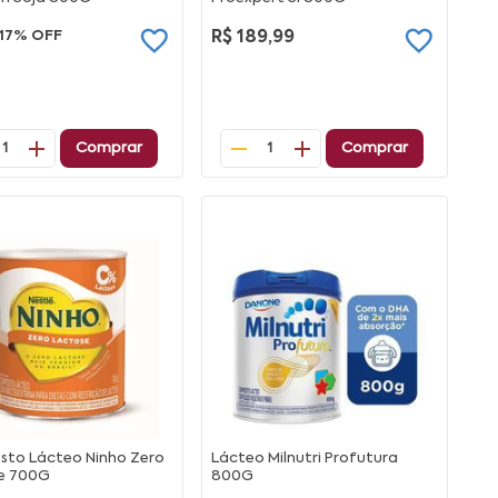
17% OFF
R$ 189,99
Comprar
Comprar
1
1
to Lácteo Ninho Zero
Lácteo Milnutri Profutura
e 700G
800G