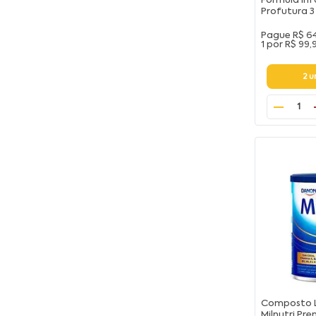
Fórmula Inf
Profutura 
Pague
R$ 6
1 por
R$ 99,
2 
1
Composto 
Milnutri P