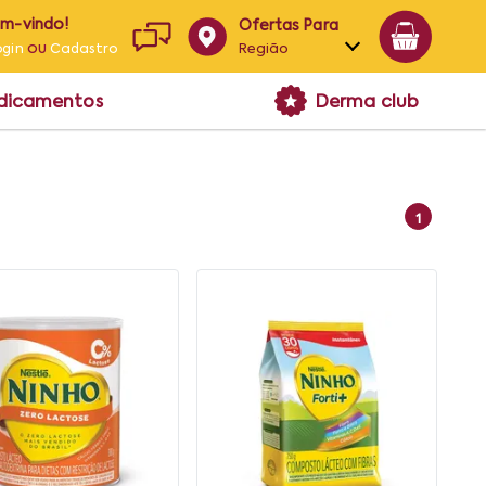
em-vindo!
Ofertas Para
ou
Região
ogin
Cadastro
Alagoas
edicamentos
Derma club
Bahia
Paraíba
Pernambuco
1