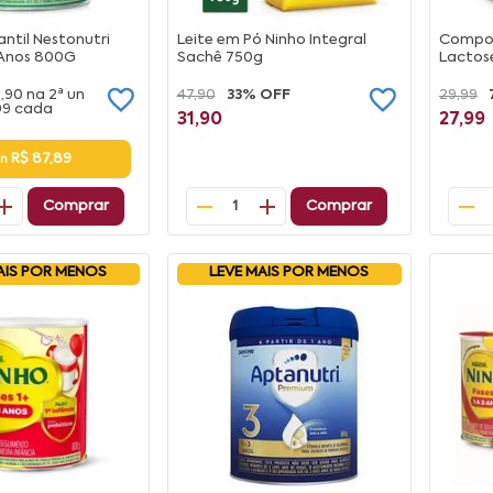
antil Nestonutri
Leite em Pó Ninho Integral
Compos
3 Anos 800G
Sachê 750g
Lactos
2,90
na
2ª un
47,90
33% OFF
29,99
99
cada
31,90
27,99
R$ 87,89
un
Comprar
Comprar
1
AIS POR MENOS
LEVE MAIS POR MENOS