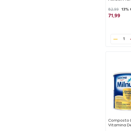
82,99
13% 
71,99
1
Composto L
Vitamina D