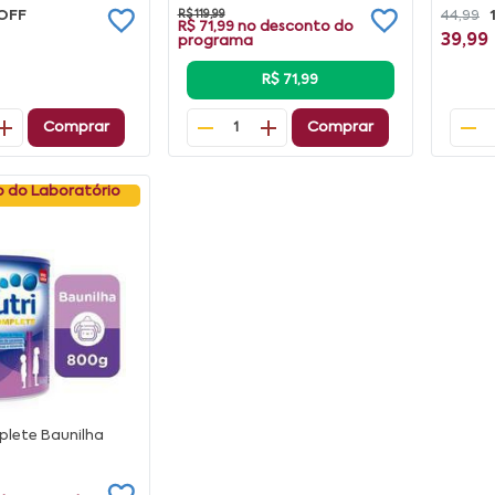
OFF
R$ 119,99
44,99
R$ 71,99
no desconto do
39,99
programa
R$ 71,99
Comprar
Comprar
1
 do Laboratório
plete Baunilha