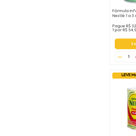
Fórmula Inf
Nestlé 1 a 
Pague
R$ 3
1 por
R$ 54,
2 
1
LEVE M