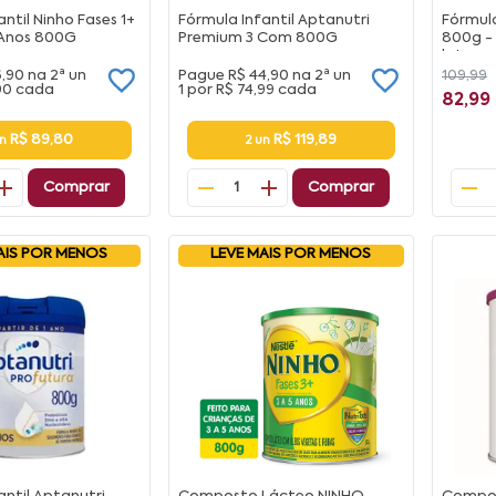
ntil Ninho Fases 1+
Fórmula Infantil Aptanutri
Fórmula
3 Anos 800G
Premium 3 Com 800G
800g -
lata
6,90
na
2ª un
Pague
R$ 44,90
na
2ª un
109,99
90
cada
1 por
R$ 74,99
cada
82,99
R$ 89,80
R$ 119,89
un
2 un
Comprar
Comprar
1
AIS POR MENOS
LEVE MAIS POR MENOS