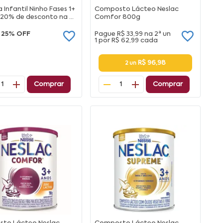
 Infantil Ninho Fases 1+
Composto Lácteo Neslac
 20% de desconto na 2ª
Comfor 800g
25% OFF
Pague
R$ 33,99
na
2ª un
1 por
R$ 62,99
cada
R$ 96,98
2 un
Comprar
Comprar
1
1