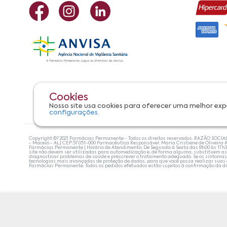
Cookies
Nosso site usa cookies para oferecer uma melhor exp
configurações.
Copyright ©? 2021 Farmácias Permanente - Todos os direitos reservados. RAZÃO SOCIA
- Maceió - AL| CEP:57.051-000 Farmacêutica Responsável: Maria Cristiene de Oliveira A
Farmácias Permanente | Horário de Atendimento: De Segunda à Sexta das 8h00 às 17h
site não devem ser utilizadas para automedicação e, de forma alguma, substituem as
diagnosticar problemas de saúde e prescrever o tratamento adequado. Se os sintoma
tecnologias mais avançadas de proteção de dados, para que você possa realizar suas
Farmácias Permanente. Todos os pedidos efetuados estão sujeitos à confirmação da d