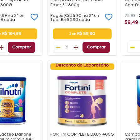
antil Aptanutri
Composto Lácteo NINHO
Compos
3 800G
Fases 3+ 800g
Comfor
4,99
na
2ª un
Pague
R$ 36,90
na
2ª un
75,99
99
cada
1 por
R$ 52,90
cada
59,49
R$ 164,98
R$ 89,80
un
2 un
Comprar
Comprar
1
Desconto do Laboratório
Lácteo Danone
FORTINI COMPLETE BAUN 400G
Compos
remium Com 800G
Premiu