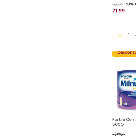
82,99
13% 
71,99
1
Desconto
Fortini Com
800G
R$ 119,99