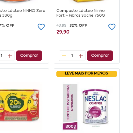
to Lácteo NINHO Zero
Composto Lácteo Ninho
e 380g
Forti+ Fibras Sachê 750G
7% OFF
43,99
32% OFF
29,90
Comprar
Comprar
1
1
LEVE MAIS POR MENOS