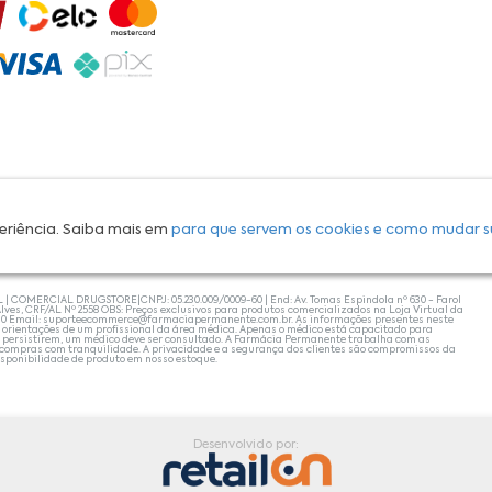
eriência. Saiba mais em
para que servem os cookies e como mudar s
L | COMERCIAL DRUGSTORE|CNPJ: 05.230.009/0009-60 | End: Av. Tomas Espindola nº 630 - Farol
lves, CRF/AL Nº 2558 OBS: Preços exclusivos para produtos comercializados na Loja Virtual da
30 Email:
suporteecommerce@farmaciapermanente.com.br
. As informações presentes neste
 orientações de um profissional da área médica. Apenas o médico está capacitado para
s persistirem, um médico deve ser consultado. A Farmácia Permanente trabalha com as
 compras com tranquilidade. A privacidade e a segurança dos clientes são compromissos da
isponibilidade de produto em nosso estoque.
Desenvolvido por: