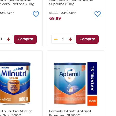
to Lácteo Neslac
Composto Lácteo Neslac
 Zero Lactose 700g
Supreme 800g
22% OFF
90,99
23% OFF
69,99
Comprar
Comprar
1
1
to Lácteo Milnutri
Fórmula Infantil Aptamil
m Soja 800G
Proexpert Sl 800G