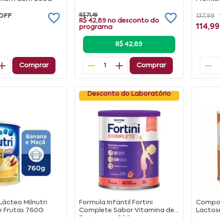
OFF
R$ 71,49
137,99
R$ 42,89
no desconto do
114,99
programa
R$ 42,89
Comprar
Comprar
1
Desconto do Laboratório
ácteo Milnutri
Formula Infantil Fortini
Compos
e Frutas 760G
Complete Sabor Vitamina de
Lactos
Frutas com 800g