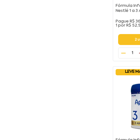
Fórmula Infa
Nestlé 1 a 
Pague
R$ 3
1 por
R$ 52,
2 
1
LEVE M