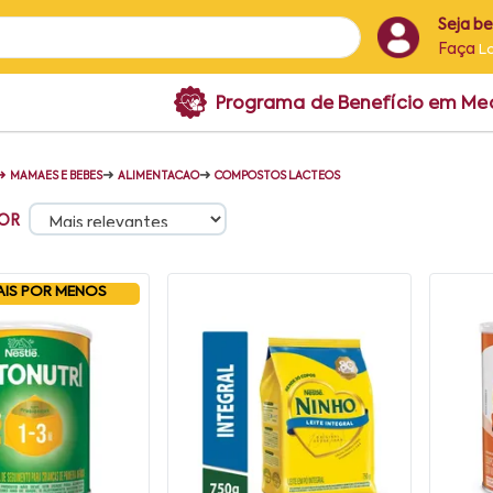
Seja b
Faça
L
Programa de Benefício em M
➜
➜
➜
MAMAES E BEBES
ALIMENTACAO
COMPOSTOS LACTEOS
OR
AIS POR MENOS