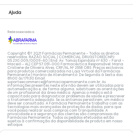
Ajuda
Rede associada a:
Copyright ©? 2021 Farmácias Permanente - Todos os direitos
reservados. RAZÃO SOCIAL | COMERCIAL DRUGSTORE|CNPJ:
05.230.009/0009-60 | End: Av. Tomas Espindola nº 630 - Farol -
Maceió - AL| CEP:57.051-000 Farmacêutica Responsável: Maria
Cristiene de Oliveira Alves, CRF/AL Nº 2558 OBS: Preços exclusivos
para produtos comercializados na Loja Virtual da Farmácias
Permanente | Horário de Atendimento: De Segunda à Sexta das
8h00 às 17h30 Email:
suporteecommerce@farmaciapermanente.com.br
. As
informações presentes neste site não devem ser utilizadas para
automedicação e, de forma alguma, substituem as orientações
de um profissional da área médica. Apenas o médico está
capacitado para diagnosticar problemas de saúde e prescrever
o tratamento adequado. Se os sintomas persistirem, um médico
deve ser consultado. A Farmácia Permanente trabalha com as
tecnologias mais avançadas de proteção de dados, para que
você possa realizar suas compras com tranquilidade. A
privacidade e a segurança dos clientes são compromissos da
Farmácias Permanente. Todos os pedidos efetuados estão
sujeitos à confirmação da disponibilidade de produto em nosso
estoque.