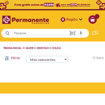
Região
Alagoas
Bahia
➜
➜
➜
PÁGINA INICIAL
SAUDE
DIGESTAO
COLICA
Paraíba
Filtrar
0
itens
Pernambuco