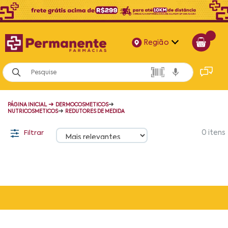
Região
Alagoas
Bahia
➜
➜
PÁGINA INICIAL
DERMOCOSMETICOS
Paraíba
➜
NUTRICOSMETICOS
REDUTORES DE MEDIDA
Pernambuco
Filtrar
0
itens