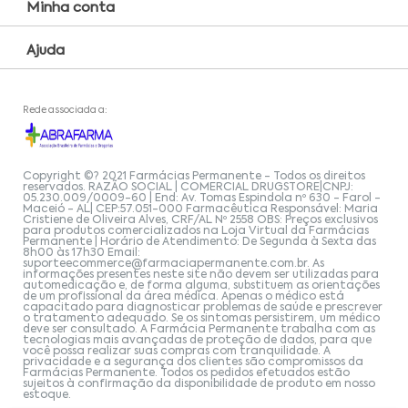
Minha conta
Ajuda
Rede associada a:
Copyright ©? 2021 Farmácias Permanente - Todos os direitos
reservados. RAZÃO SOCIAL | COMERCIAL DRUGSTORE|CNPJ:
05.230.009/0009-60 | End: Av. Tomas Espindola nº 630 - Farol -
Maceió - AL| CEP:57.051-000 Farmacêutica Responsável: Maria
Cristiene de Oliveira Alves, CRF/AL Nº 2558 OBS: Preços exclusivos
para produtos comercializados na Loja Virtual da Farmácias
Permanente | Horário de Atendimento: De Segunda à Sexta das
8h00 às 17h30 Email:
suporteecommerce@farmaciapermanente.com.br
. As
informações presentes neste site não devem ser utilizadas para
automedicação e, de forma alguma, substituem as orientações
de um profissional da área médica. Apenas o médico está
capacitado para diagnosticar problemas de saúde e prescrever
o tratamento adequado. Se os sintomas persistirem, um médico
deve ser consultado. A Farmácia Permanente trabalha com as
tecnologias mais avançadas de proteção de dados, para que
você possa realizar suas compras com tranquilidade. A
privacidade e a segurança dos clientes são compromissos da
Farmácias Permanente. Todos os pedidos efetuados estão
sujeitos à confirmação da disponibilidade de produto em nosso
estoque.