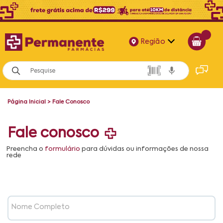
Região
Alagoas
Bahia
Página Inicial
>
Fale Conosco
Paraíba
Pernambuco
Fale conosco
Preencha o
formulário
para dúvidas ou informações de nossa
rede
Nome Completo