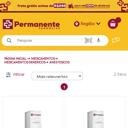
Região
Alagoas
Bahia
➜
➜
PÁGINA INICIAL
MEDICAMENTOS
Paraíba
➜
MEDICAMENTOS GENERICOS
ANESTESICOS
Pernambuco
Filtrar
2
itens
1