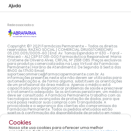
Ajuda
Rede associada a:
Copyright ©? 2021 Farmácias Permanente - Todos os direitos
reservados. RAZÃO SOCIAL | COMERCIAL DRUGSTORE|CNPJ:
05.230.009/0009-60 | End: Av. Tomas Espindola nº 630 - Farol -
Maceió - AL| CEP:57.051-000 Farmacêutica Responsável: Maria
Cristiene de Oliveira Alves, CRF/AL Nº 2558 OBS: Preços exclusivos
para produtos comercializados na Loja Virtual da Farmácias
Permanente | Horário de Atendimento: De Segunda à Sexta das
8h00 às 17h30 Email:
suporteecommerce@farmaciapermanente.com.br
. As
informações presentes neste site não devem ser utilizadas para
automedicação e, de forma alguma, substituem as orientações
de um profissional da área médica. Apenas o médico está
capacitado para diagnosticar problemas de saúde e prescrever
o tratamento adequado. Se os sintomas persistirem, um médico
deve ser consultado. A Farmácia Permanente trabalha com as
tecnologias mais avançadas de proteção de dados, para que
você possa realizar suas compras com tranquilidade. A
privacidade e a segurança dos clientes são compromissos da
Farmácias Permanente. Todos os pedidos efetuados estão
sujeitos à confirmação da disponibilidade de produto em nosso
estoque.
Cookies
Nosso site usa cookies para oferecer uma melhor