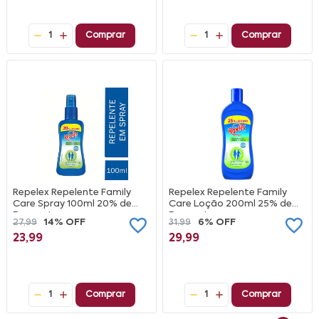
1
Comprar
1
Comprar
Repelex Repelente Family
Repelex Repelente Family
Care Spray 100ml 20% de
Care Loção 200ml 25% de
Desconto
Desconto
27,99
14% OFF
31,99
6% OFF
23,99
29,99
1
Comprar
1
Comprar