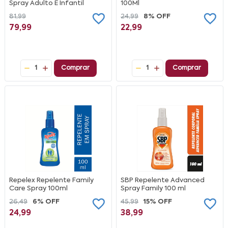
Spray Adulto E Infantil
100Ml
81,99
24,99
8% OFF
79,99
22,99
1
Comprar
1
Comprar
Repelex Repelente Family
SBP Repelente Advanced
Care Spray 100ml
Spray Family 100 ml
26,49
6% OFF
45,99
15% OFF
24,99
38,99