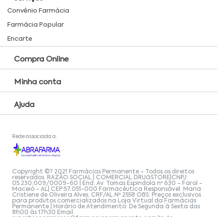
Convênio Farmácia
Farmácia Popular
Encarte
Compra Online
Minha conta
Ajuda
Rede associada a:
Copyright ©? 2021 Farmácias Permanente - Todos os direitos
reservados. RAZÃO SOCIAL | COMERCIAL DRUGSTORE|CNPJ:
05.230.009/0009-60 | End: Av. Tomas Espindola nº 630 - Farol -
Maceió - AL| CEP:57.051-000 Farmacêutica Responsável: Maria
Cristiene de Oliveira Alves, CRF/AL Nº 2558 OBS: Preços exclusivos
para produtos comercializados na Loja Virtual da Farmácias
Permanente | Horário de Atendimento: De Segunda à Sexta das
8h00 às 17h30 Email: