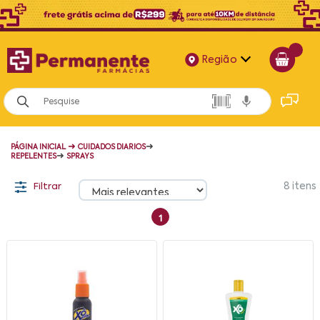
Região
Alagoas
Bahia
➜
➜
PÁGINA INICIAL
CUIDADOS DIARIOS
Paraíba
➜
REPELENTES
SPRAYS
Pernambuco
Filtrar
8
itens
1