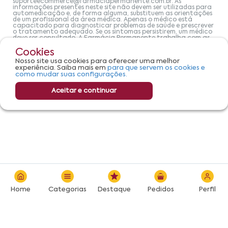
suporteecommerce@farmaciapermanente.com.br
. As
informações presentes neste site não devem ser utilizadas para
automedicação e, de forma alguma, substituem as orientações
de um profissional da área médica. Apenas o médico está
capacitado para diagnosticar problemas de saúde e prescrever
o tratamento adequado. Se os sintomas persistirem, um médico
deve ser consultado. A Farmácia Permanente trabalha com as
tecnologias mais avançadas de proteção de dados, para que
você possa realizar suas compras com tranquilidade. A
Cookies
privacidade e a segurança dos clientes são compromissos da
Nosso site usa cookies para oferecer uma melhor
Farmácias Permanente. Todos os pedidos efetuados estão
experiência. Saiba mais em
para que servem os cookies e
sujeitos à confirmação da disponibilidade de produto em nosso
como mudar suas configurações.
estoque.
Aceitar e continuar
Home
Categorias
Destaque
Pedidos
Perfil