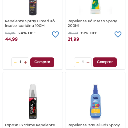
Repelente Spray Cimed Xô
Repelente Xô Inseto Spray
Inseto Icaridina 100Ml
200Ml
58,99
24% OFF
26,99
19% OFF
44,99
21,99
1
Comprar
1
Comprar
Exposis Extrême Repelente
Repelente Baruel Kids Spray