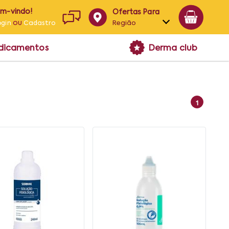
em-vindo!
Ofertas Para
ou
Região
ogin
Cadastro
Alagoas
edicamentos
Derma club
Bahia
Paraíba
Pernambuco
1