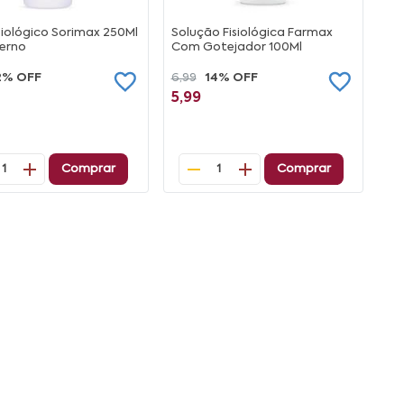
siológico Sorimax 250Ml
Solução Fisiológica Farmax
terno
Com Gotejador 100Ml
2% OFF
6,99
14% OFF
5,99
Comprar
Comprar
1
1