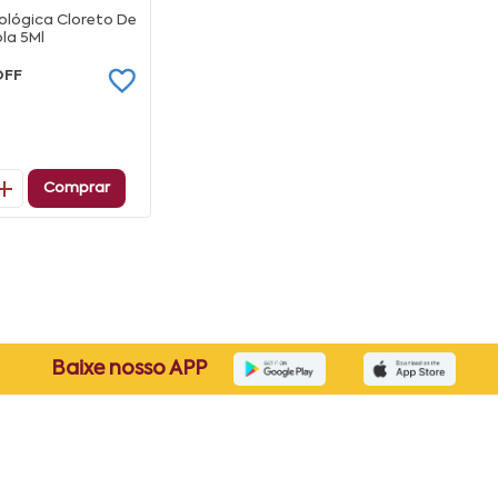
iológica Cloreto De
la 5Ml
OFF
Comprar
Baixe nosso APP