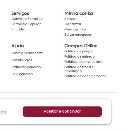
Serviços
Minha conta
Convênio Farmácia
Acessar
Farmácia Popular
Cadastrar
Encarte
Meus pedidos
Editar endereços
Ajuda
Compra Online
Política de preços
Sobre a Permanente
Política de entrega
Nossas Lojas
Polítitca de privacidade
Política de troca e
Trabalhe conosco
devolução
Fale conosco
Política de cancelamento
Rede associada a:
Aceitar e continuar
uas