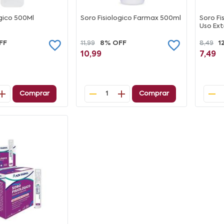
ógico 500Ml
Soro Fisiologico Farmax 500ml
Soro Fi
Uso Ex
FF
11,99
8% OFF
8,49
1
10,99
7,49
Comprar
Comprar
1