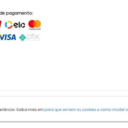
 de pagamento:
L | COMERCIAL DRUGSTORE|CNPJ: 05.230.009/0009-60 | End: Av. Tomas Espindola nº 630 - Farol
lves, CRF/AL Nº 2558 OBS: Preços exclusivos para produtos comercializados na Loja Virtual da
30 Email:
suporteecommerce@farmaciapermanente.com.br
. As informações presentes neste
 orientações de um profissional da área médica. Apenas o médico está capacitado para
s persistirem, um médico deve ser consultado. A Farmácia Permanente trabalha com as
eriência. Saiba mais em
para que servem os cookies e como mudar s
 compras com tranquilidade. A privacidade e a segurança dos clientes são compromissos da
isponibilidade de produto em nosso estoque.