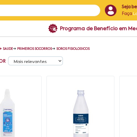
Seja b
Faça
L
Programa de Benefício em M
➜
➜
➜
SAUDE
PRIMEIROS SOCORROS
SOROS FISIOLOGICOS
OR