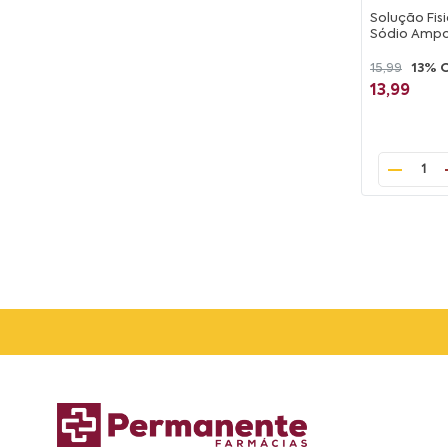
Solução Fis
Sódio Ampo
15,99
13% 
13,99
1