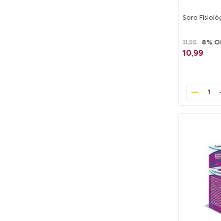
Soro Fisiol
11,99
8% O
10,99
1