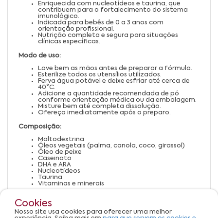
Enriquecida com nucleotídeos e taurina, que
contribuem para o fortalecimento do sistema
imunológico.
Indicada para bebês de 0 a 3 anos com
orientação profissional.
Nutrição completa e segura para situações
clínicas específicas.
Modo de uso:
Lave bem as mãos antes de preparar a fórmula.
Esterilize todos os utensílios utilizados.
Ferva água potável e deixe esfriar até cerca de
40°C.
Adicione a quantidade recomendada de pó
conforme orientação médica ou da embalagem.
Misture bem até completa dissolução.
Ofereça imediatamente após o preparo.
Composição:
Maltodextrina
Óleos vegetais (palma, canola, coco, girassol)
Óleo de peixe
Caseinato
DHA e ARA
Nucleotídeos
Taurina
Vitaminas e minerais
Advertências:
Cookies
Não reutilizar sobras da fórmula preparada.
Nosso site usa cookies para oferecer uma melhor
Armazenar em local seco e fresco, longe da luz