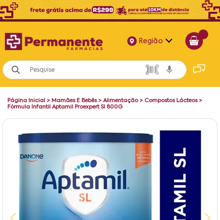
Região
Alagoas
Bahia
Página Inicial
>
Mamães E Bebês
>
Alimentação
>
Compostos Lácteos
>
Paraíba
Fórmula Infantil Aptamil Proexpert Sl 800G
Pernambuco