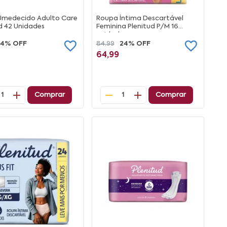
Umedecido Adulto Care
Roupa Íntima Descartável
d 42 Unidades
Feminina Plenitud P/M 16
unidades
14% OFF
84,99
24% OFF
64,99
Comprar
Comprar
1
1