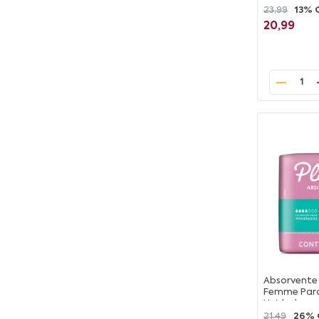
23,99
13% 
20,99
1
Absorvente
Femme Para
Unidades
21,49
26% 