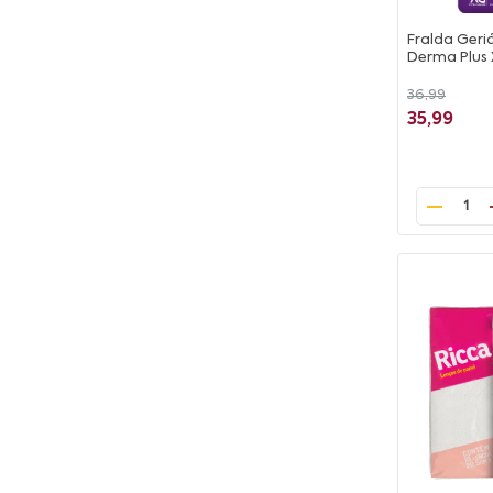
Fralda Geriá
Derma Plus 
36,99
35,99
1