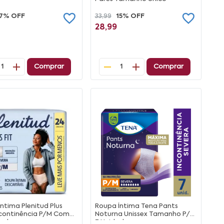
17% OFF
33,99
15% OFF
28,99
Comprar
Comprar
1
1
ntima Plenitud Plus
Roupa Íntima Tena Pants
ncontinência P/M Com
Noturna Unissex Tamanho P/M
dades
7 Unidades