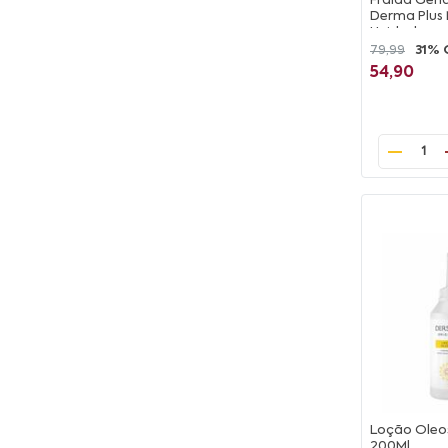
Fralda Geriá
Derma Plus
Unidades
79,99
31% 
54,90
1
Loção Oleos
200Ml