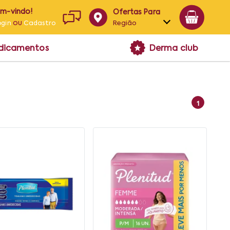
em-vindo!
Ofertas Para
ou
Região
ogin
Cadastro
Alagoas
edicamentos
Derma club
Bahia
Paraíba
Pernambuco
1