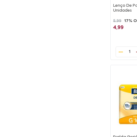
Lenço De Pa
Unidades
5,99
17% O
4,99
1