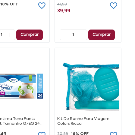
18% OFF
41,99
39,99
Comprar
Comprar
1
1
Íntima Tena Pants
Kit De Banho Para Viagem
t Tamanho G/EG 24
Colors Ricca
es
,49
70,99
16% OFF