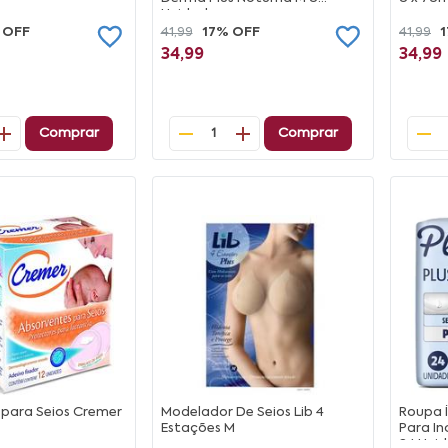
Unidades
 OFF
41,99
17% OFF
41,99
34,99
34,99
Comprar
Comprar
1
 para Seios Cremer
Modelador De Seios Lib 4
Roupa Í
Estações M
Para I
24 Uni