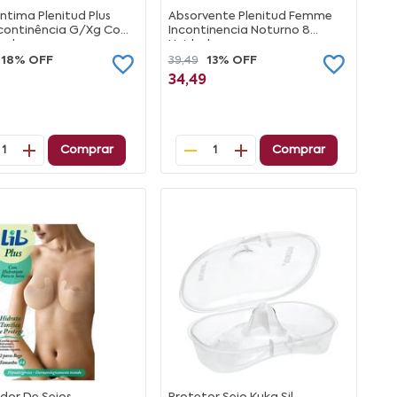
ntima Plenitud Plus
Absorvente Plenitud Femme
ncontinência G/Xg Com
Incontinencia Noturno 8
dades
Unidades
18% OFF
39,49
13% OFF
34,49
Comprar
Comprar
1
1