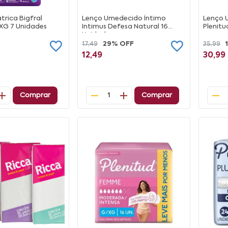
trica Bigfral
Lenço Umedecido Íntimo
Lenço 
XG 7 Unidades
Intimus Defesa Natural 16
Plenitu
Unidades
17,49
29% OFF
35,99
12,49
30,99
Comprar
Comprar
1