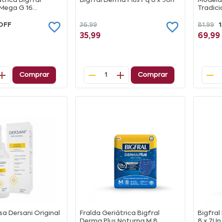
trica Bigfral
Bigfral Derma Plus Pq 8 x 9Un
Modela
 Mega G 16
Tradici
OFF
36,99
81,99
35,99
69,99
Comprar
Comprar
1
a Dersani Original
Fralda Geriátrica Bigfral
Bigfral
Derma Plus Noturna M 8
8 x 7Un