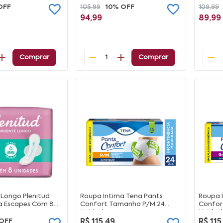
OFF
105,99
10% OFF
109,99
94,99
89,99
Comprar
Comprar
1
 Longo Plenitud
Roupa Íntima Tena Pants
Roupa 
 Escapes Com 8
Confort Tamanho P/M 24
Confor
Unidades
Unidad
OFF
R$ 115,49
R$ 115