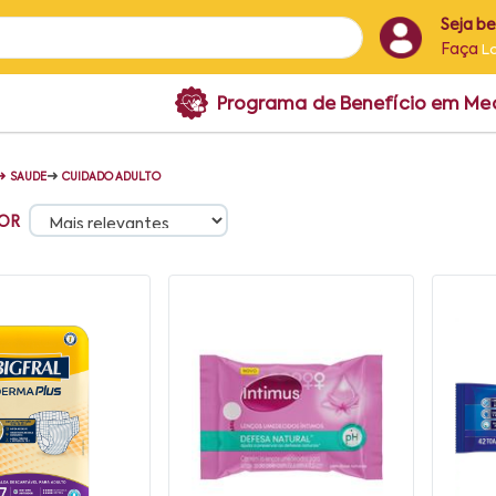
Seja b
Faça
L
Programa de Benefício em M
➜
➜
SAUDE
CUIDADO ADULTO
OR