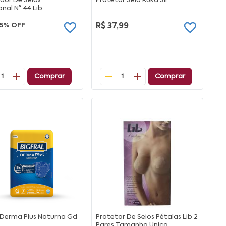
dor De Seios
Protetor Seio Kuka Sil
onal N° 44 Lib
15% OFF
R$ 37,99
Comprar
Comprar
1
1
 Derma Plus Noturna Gd
Protetor De Seios Pétalas Lib 2
Pares Tamanho Unico