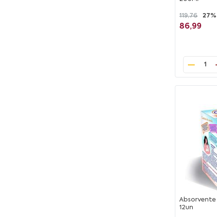
119,76
27%
86,99
1
Absorvente
12un