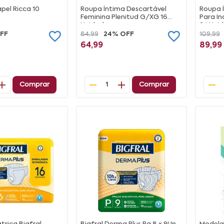
pel Ricca 10
Roupa Íntima Descartável
Roupa Í
Feminina Plenitud G/XG 16
Para I
Unidades
24 Uni
FF
84,99
24% OFF
109,99
64,99
89,99
Comprar
Comprar
1