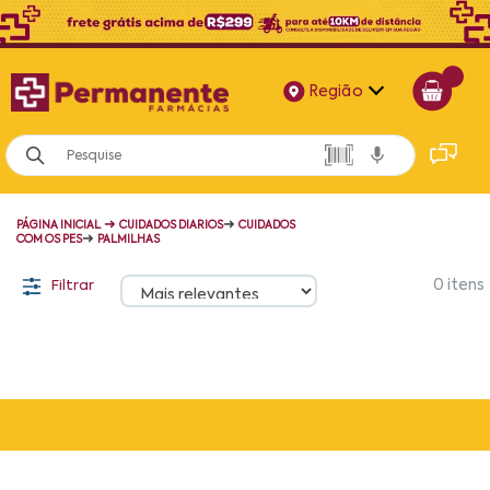
Região
Alagoas
Bahia
➜
➜
PÁGINA INICIAL
CUIDADOS DIARIOS
CUIDADOS
Paraíba
➜
COM OS PES
PALMILHAS
Pernambuco
Filtrar
0
itens