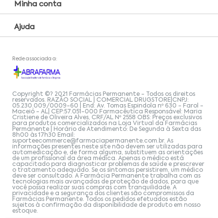
Minha conta
Ajuda
Rede associada a:
Copyright ©? 2021 Farmácias Permanente - Todos os direitos
reservados. RAZÃO SOCIAL | COMERCIAL DRUGSTORE|CNPJ:
05.230.009/0009-60 | End: Av. Tomas Espindola nº 630 - Farol -
Maceió - AL| CEP:57.051-000 Farmacêutica Responsável: Maria
Cristiene de Oliveira Alves, CRF/AL Nº 2558 OBS: Preços exclusivos
para produtos comercializados na Loja Virtual da Farmácias
Permanente | Horário de Atendimento: De Segunda à Sexta das
8h00 às 17h30 Email:
suporteecommerce@farmaciapermanente.com.br
. As
informações presentes neste site não devem ser utilizadas para
automedicação e, de forma alguma, substituem as orientações
de um profissional da área médica. Apenas o médico está
capacitado para diagnosticar problemas de saúde e prescrever
o tratamento adequado. Se os sintomas persistirem, um médico
deve ser consultado. A Farmácia Permanente trabalha com as
tecnologias mais avançadas de proteção de dados, para que
você possa realizar suas compras com tranquilidade. A
privacidade e a segurança dos clientes são compromissos da
Farmácias Permanente. Todos os pedidos efetuados estão
sujeitos à confirmação da disponibilidade de produto em nosso
estoque.