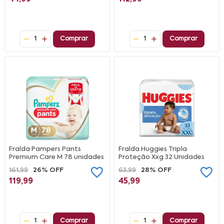
1
Comprar
1
Comprar
Fralda Pampers Pants
Fralda Huggies Tripla
Premium Care M 78 unidades
Proteção Xxg 32 Unidades
161,99
26% OFF
63,99
28% OFF
119,99
45,99
1
Comprar
1
Comprar