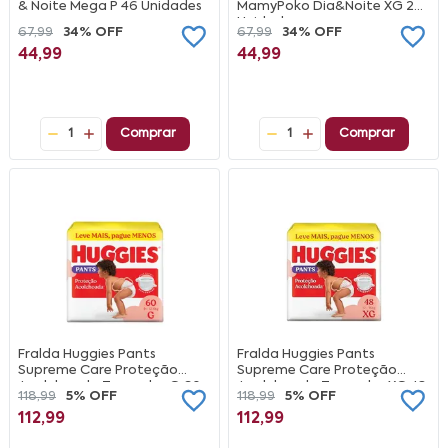
& Noite Mega P 46 Unidades
MamyPoko Dia&Noite XG 26
Unidades
67,99
34% OFF
67,99
34% OFF
44,99
44,99
1
Comprar
1
Comprar
Fralda Huggies Pants
Fralda Huggies Pants
Supreme Care Proteção
Supreme Care Proteção
Acolchoada Tamanho G 60
Acolchoada Tamanho XG 48
118,99
5% OFF
118,99
5% OFF
Unidades
Unidades
112,99
112,99