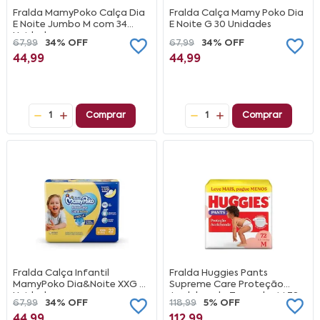
Fralda MamyPoko Calça Dia
Fralda Calça Mamy Poko Dia
E Noite Jumbo M com 34
E Noite G 30 Unidades
Unidades
67,99
34% OFF
67,99
34% OFF
44,99
44,99
1
Comprar
1
Comprar
Fralda Calça Infantil
Fralda Huggies Pants
MamyPoko Dia&Noite XXG 22
Supreme Care Proteção
Unidades
Acolchoada Tamanho M 72
67,99
34% OFF
118,99
5% OFF
Unidades
44,99
112,99