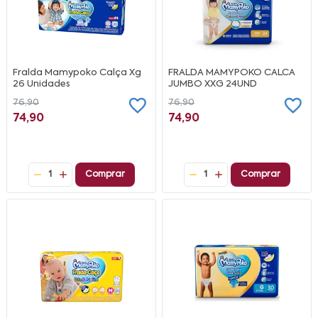
Fralda Mamypoko Calça Xg
FRALDA MAMYPOKO CALCA
26 Unidades
JUMBO XXG 24UND
76,90
76,90
74,90
74,90
1
Comprar
1
Comprar