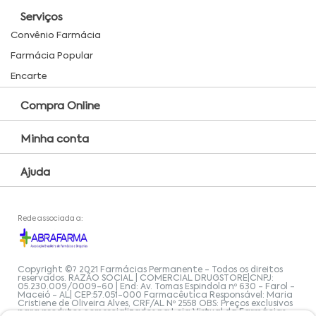
Serviços
Convênio Farmácia
Farmácia Popular
Encarte
Compra Online
Minha conta
Ajuda
Rede associada a:
Copyright ©? 2021 Farmácias Permanente - Todos os direitos
reservados. RAZÃO SOCIAL | COMERCIAL DRUGSTORE|CNPJ:
05.230.009/0009-60 | End: Av. Tomas Espindola nº 630 - Farol -
Maceió - AL| CEP:57.051-000 Farmacêutica Responsável: Maria
Cristiene de Oliveira Alves, CRF/AL Nº 2558 OBS: Preços exclusivos
para produtos comercializados na Loja Virtual da Farmácias