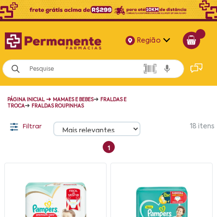
Região
Alagoas
Bahia
➜
➜
PÁGINA INICIAL
MAMAES E BEBES
FRALDAS E
Paraíba
➜
TROCA
FRALDAS ROUPINHAS
Pernambuco
Filtrar
18
itens
1