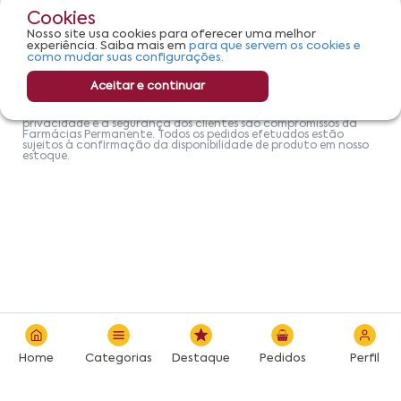
Permanente | Horário de Atendimento: De Segunda à Sexta das
Cookies
8h00 às 17h30 Email:
suporteecommerce@farmaciapermanente.com.br
. As
Nosso site usa cookies para oferecer uma melhor
informações presentes neste site não devem ser utilizadas para
experiência. Saiba mais em
para que servem os cookies e
automedicação e, de forma alguma, substituem as orientações
como mudar suas configurações.
de um profissional da área médica. Apenas o médico está
capacitado para diagnosticar problemas de saúde e prescrever
o tratamento adequado. Se os sintomas persistirem, um médico
Aceitar e continuar
deve ser consultado. A Farmácia Permanente trabalha com as
tecnologias mais avançadas de proteção de dados, para que
você possa realizar suas compras com tranquilidade. A
privacidade e a segurança dos clientes são compromissos da
Farmácias Permanente. Todos os pedidos efetuados estão
sujeitos à confirmação da disponibilidade de produto em nosso
estoque.
Home
Categorias
Destaque
Pedidos
Perfil