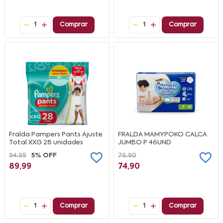
1
Comprar
1
Comprar
Fralda Pampers Pants Ajuste
FRALDA MAMYPOKO CALCA
Total XXG 28 unidades
JUMBO P 46UND
94,99
5% OFF
76,90
89,99
74,90
1
Comprar
1
Comprar