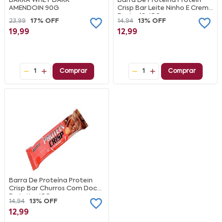
BARRA WHEY DARK
Barra De Proteína Protein
AMENDOIN 90G
Crisp Bar Leite Ninho E Creme
De Avelã 45G
23,99
17% OFF
14,94
13% OFF
19,99
12,99
1
Comprar
1
Comprar
Barra De Proteína Protein
Crisp Bar Churros Com Doce
De Leite 45G
14,94
13% OFF
12,99