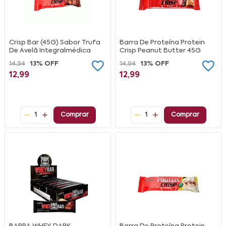
Crisp Bar (45G) Sabor Trufa
Barra De Proteína Protein
De Avelã Integralmédica
Crisp Peanut Butter 45G
14,94
13% OFF
14,94
13% OFF
12,99
12,99
1
Comprar
1
Comprar