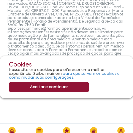
Copyright ©? 2021 Farmácias Permanente - Todos os direitos
reservados. RAZÃO SOCIAL | COMERCIAL DRUGSTORE|CNPJ:
05.230.009/0009-60 | End: Av. Tomas Espindola nº 630 - Farol -
Maceió - AL| CEP:57.051-000 Farmacêutica Responsável: Maria
Cristiene de Oliveira Alves, CRF/AL Nº 2558 OBS: Preços exclusivos
para produtos comercializados na Loja Virtual da Farmácias
Permanente | Horário de Atendimento: De Segunda à Sexta das
8h00 às 17h30 Email:
suporteecommerce@farmaciapermanente.com.br
. As
informações presentes neste site não devem ser utilizadas para
automedicação e, de forma alguma, substituem as orientações
de um profissional da área médica. Apenas o médico está
capacitado para diagnosticar problemas de saúde e prescrever
o tratamento adequado. Se os sintomas persistirem, um médico
deve ser consultado. A Farmácia Permanente trabalha com as
tecnologias mais avançadas de proteção de dados, para que
você possa realizar suas compras com tranquilidade. A
privacidade e a segurança dos clientes são compromissos da
Cookies
Farmácias Permanente. Todos os pedidos efetuados estão
sujeitos à confirmação da disponibilidade de produto em nosso
Nosso site usa cookies para oferecer uma melhor
estoque.
experiência. Saiba mais em
para que servem os cookies e
como mudar suas configurações.
Aceitar e continuar