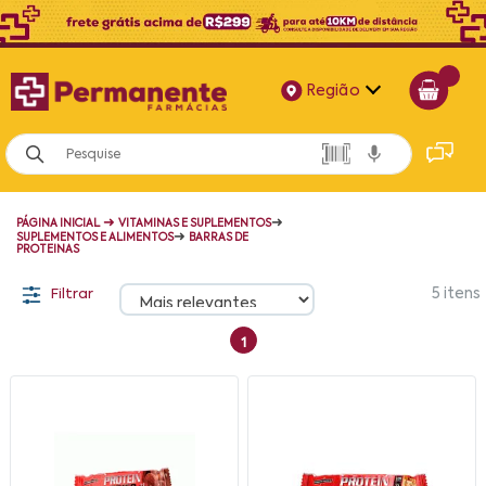
Região
Alagoas
Bahia
➜
➜
PÁGINA INICIAL
VITAMINAS E SUPLEMENTOS
Paraíba
➜
SUPLEMENTOS E ALIMENTOS
BARRAS DE
PROTEINAS
Pernambuco
Filtrar
5
itens
1