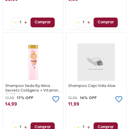
1
Comprar
1
Comprar
Shampoo Seda By Niina
Shampoo Capi Vida Aloe
Secrets Colágeno + Vitamina
C 325 ML
17,99
17% OFF
13,99
14% OFF
14,99
11,99
1
Comprar
1
Comprar