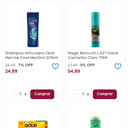
Shampoo Anticaspa Clear
Magic Retouch L X27 Oreal
Men Ice Cool Menthol 200ml
Castanho Claro 75Ml
26,99
7% OFF
57,99
5% OFF
24,99
54,99
1
Comprar
1
Comprar