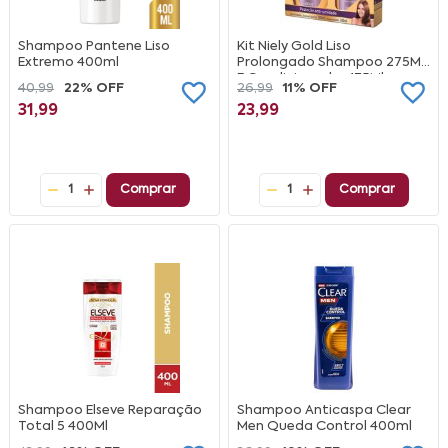
Shampoo Pantene Liso
Kit Niely Gold Liso
Extremo 400ml
Prolongado Shampoo 275Ml
E Condicionador 175Ml
40,99
22% OFF
26,99
11% OFF
31,99
23,99
1
Comprar
1
Comprar
Shampoo Elseve Reparação
Shampoo Anticaspa Clear
Total 5 400Ml
Men Queda Control 400ml