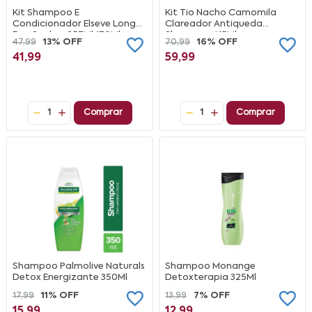
Kit Shampoo E
Kit Tio Nacho Camomila
Condicionador Elseve Longo
Clareador Antiqueda
Dos Sonhos 357Ml 170Ml
Shampoo 415Ml+
47,99
13% OFF
70,99
16% OFF
Condicionador 200Ml
41,99
59,99
1
Comprar
1
Comprar
Shampoo Palmolive Naturals
Shampoo Monange
Detox Energizante 350Ml
Detoxterapia 325Ml
17,99
11% OFF
13,99
7% OFF
15,99
12,99