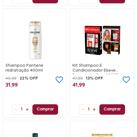
Shampoo Pantene
Kit Shampoo E
Hidratação 400ml
Condicionador Elseve
Reparação Total 5 357Ml
40,99
22% OFF
47,99
13% OFF
170Ml
31,99
41,99
1
Comprar
1
Comprar