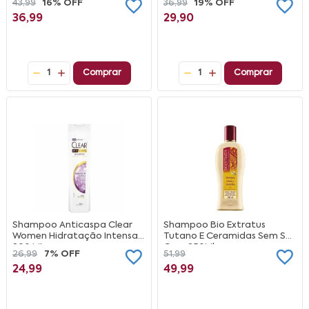
43,99
16% OFF
36,99
19% OFF
36,99
29,90
1
Comprar
1
Comprar
Shampoo Anticaspa Clear
Shampoo Bio Extratus
Women Hidratação Intensa
Tutano E Ceramidas Sem Sal
200 ML
Com 250Ml
26,99
7% OFF
51,99
24,99
49,99