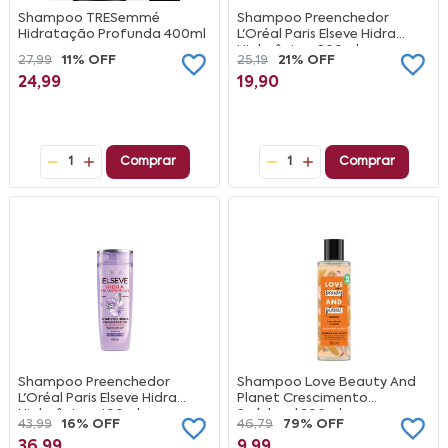
Shampoo TRESemmé
Shampoo Preenchedor
Hidratação Profunda 400ml
L'Oréal Paris Elseve Hidra
Hialurônico, 200ml
27,99
11% OFF
25,19
21% OFF
24,99
19,90
1
Comprar
1
Comprar
Shampoo Preenchedor
Shampoo Love Beauty And
L'Oréal Paris Elseve Hidra
Planet Crescimento
Hialurônico, 400ml
Saúdavel 300ml
43,99
16% OFF
46,79
79% OFF
36,99
9,99