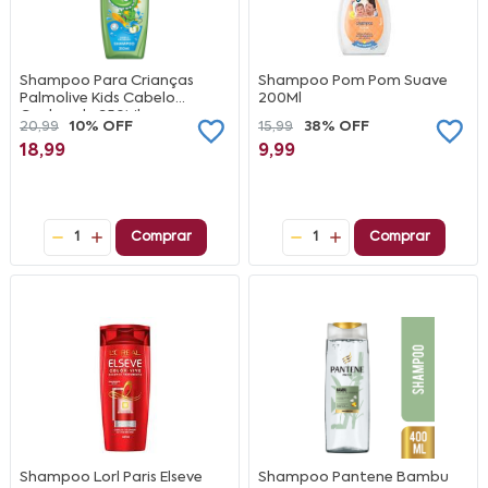
Shampoo Para Crianças
Shampoo Pom Pom Suave
Palmolive Kids Cabelo
200Ml
Cacheado 350Ml
20,99
10% OFF
15,99
38% OFF
18,99
9,99
1
Comprar
1
Comprar
Shampoo Lorl Paris Elseve
Shampoo Pantene Bambu