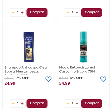
1
Comprar
1
Comprar
Shampoo Anticaspa Clear
Magic Retouch L´oreal
Sports Men Limpeza
Castanho Escuro 75Ml
Profunda 200ml
26,99
7% OFF
57,99
5% OFF
24,99
54,99
1
Comprar
1
Comprar