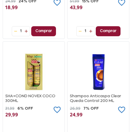
24,99
24% OFF
51,99
15% OFF
18,99
43,99
1
Comprar
1
Comprar
SHA+COND NOVEX COCO
Shampoo Anticaspa Clear
300ML
Queda Control 200 ML
31,99
6% OFF
26,99
7% OFF
29,99
24,99