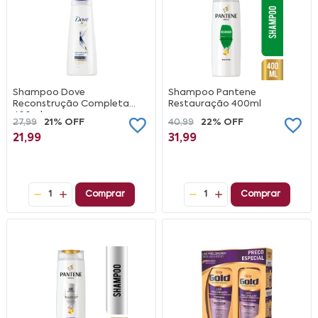
Shampoo Dove
Shampoo Pantene
Reconstrução Completa
Restauração 400ml
400ml
27,99
21% OFF
40,99
22% OFF
21,99
31,99
1
Comprar
1
Comprar