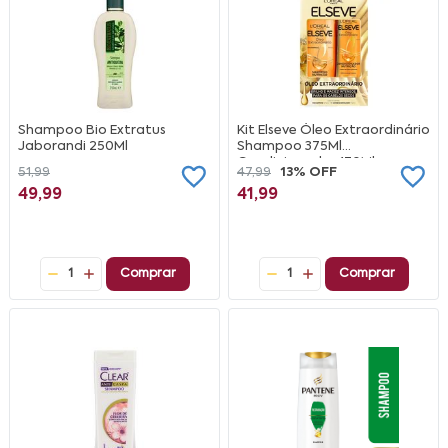
Shampoo Bio Extratus
Kit Elseve Óleo Extraordinário
Jaborandi 250Ml
Shampoo 375Ml
Condicionador 170Ml
51,99
47,99
13% OFF
49,99
41,99
1
Comprar
1
Comprar