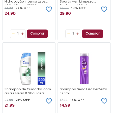
Hidratação Intensa Leve
Sports Men Limpeza
400ml Pague 330Ml
Profunda 400ml
33,99
27% OFF
36,99
19% OFF
24,90
29,90
1
Comprar
1
Comprar
Shampoo de Cuidados com
Shampoo Seda Liso Perfeito
a Raiz Head & Shoulders
325ml
Anticoceira 200ml
27,99
21% OFF
17,99
17% OFF
21,99
14,99