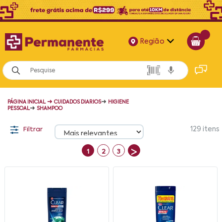
Região
Alagoas
Bahia
➜
➜
PÁGINA INICIAL
CUIDADOS DIARIOS
HIGIENE
Paraíba
➜
PESSOAL
SHAMPOO
Pernambuco
Filtrar
129
itens
>
1
2
3