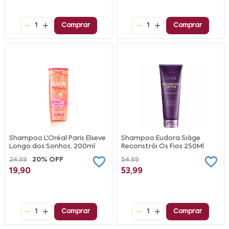
1
Comprar
1
Comprar
Shampoo L'Oréal Paris Elseve
Shampoo Eudora Siàge
Longo dos Sonhos, 200ml
Reconstrói Os Fios 250Ml
24,99
20% OFF
54,99
19,90
53,99
1
Comprar
1
Comprar