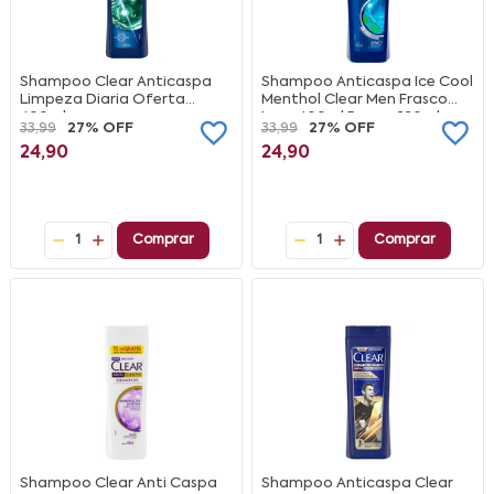
Shampoo Clear Anticaspa
Shampoo Anticaspa Ice Cool
Limpeza Diaria Oferta
Menthol Clear Men Frasco
400ml
Leve 400ml Pague 330ml
33,99
27% OFF
33,99
27% OFF
24,90
24,90
1
Comprar
1
Comprar
Shampoo Clear Anti Caspa
Shampoo Anticaspa Clear