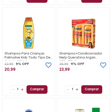
Shampoo Para Crianças
Shampoo+Condicionador
Palmolive Kids Todo Tipo De
Niely Queratina Argan
Cabelo 350Ml
275+175Ml
22,99
9% OFF
26,99
11% OFF
20,99
23,99
1
Comprar
1
Comprar