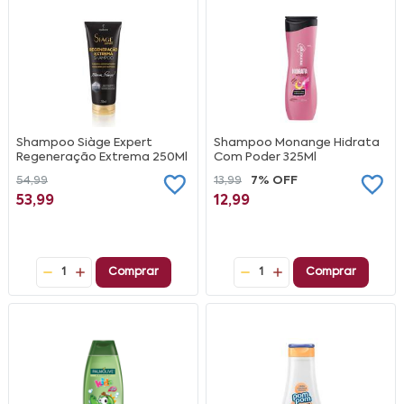
Shampoo Siàge Expert
Shampoo Monange Hidrata
Regeneração Extrema 250Ml
Com Poder 325Ml
54,99
13,99
7% OFF
53,99
12,99
1
Comprar
1
Comprar