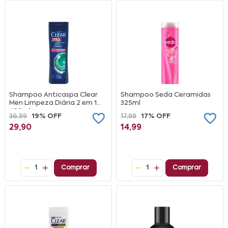
Shampoo Anticaspa Clear
Shampoo Seda Ceramidas
Men Limpeza Diária 2 em 1
325ml
400ml
36,99
19% OFF
17,99
17% OFF
29,90
14,99
1
Comprar
1
Comprar