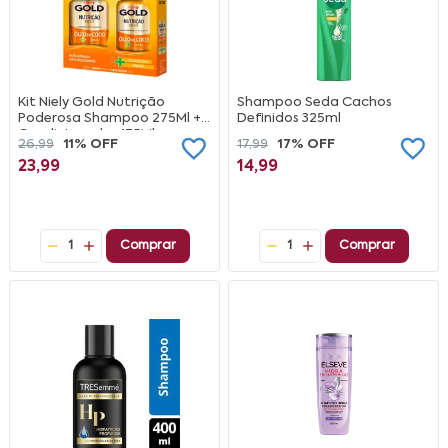
Kit Niely Gold Nutrição
Shampoo Seda Cachos
Poderosa Shampoo 275Ml +
Definidos 325ml
Condicionador 175Ml
26,99
11% OFF
17,99
17% OFF
23,99
14,99
1
Comprar
1
Comprar