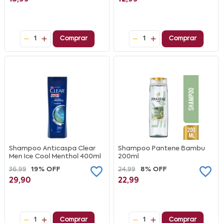
1
Comprar
1
Comprar
Shampoo Anticaspa Clear
Shampoo Pantene Bambu
Men Ice Cool Menthol 400ml
200ml
36,99
19% OFF
24,99
8% OFF
29,90
22,99
1
Comprar
1
Comprar