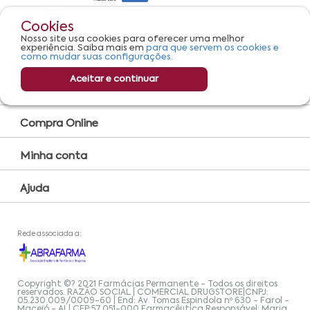
Cookies
Serviços
Nosso site usa cookies para oferecer uma melhor
experiência. Saiba mais em
para que servem os cookies e
Convênio Farmácia
como mudar suas configurações.
Farmácia Popular
Aceitar e continuar
Encarte
Compra Online
Minha conta
Ajuda
Rede associada a:
Copyright ©? 2021 Farmácias Permanente - Todos os direitos
reservados. RAZÃO SOCIAL | COMERCIAL DRUGSTORE|CNPJ:
05.230.009/0009-60 | End: Av. Tomas Espindola nº 630 - Farol -
Maceió - AL| CEP:57.051-000 Farmacêutica Responsável: Maria