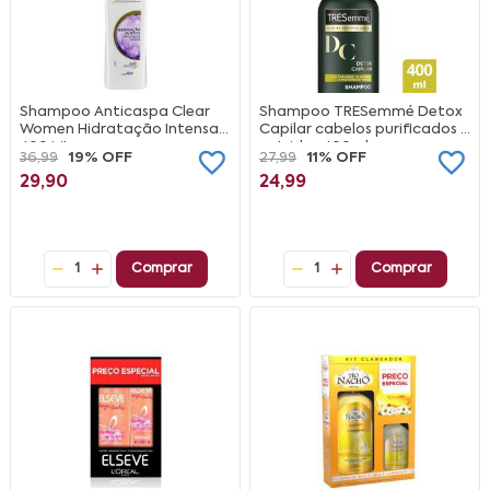
Shampoo Anticaspa Clear
Shampoo TRESemmé Detox
Women Hidratação Intensa
Capilar cabelos purificados e
400 ML
nutridos 400ml
36,99
19% OFF
27,99
11% OFF
29,90
24,99
1
Comprar
1
Comprar