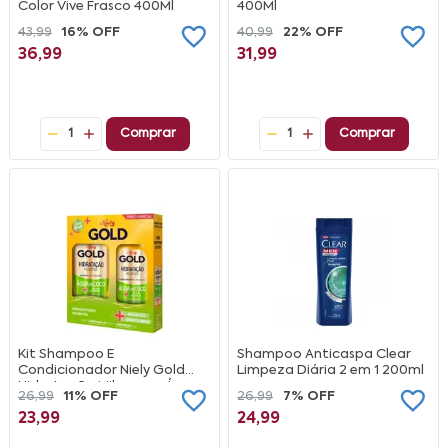
Color Vive Frasco 400Ml
400Ml
43,99
16% OFF
40,99
22% OFF
36,99
31,99
1
Comprar
1
Comprar
Kit Shampoo E
Shampoo Anticaspa Clear
Condicionador Niely Gold
Limpeza Diária 2 em 1 200ml
Hidratação Milagrosa Água
26,99
11% OFF
26,99
7% OFF
De Coco 275Ml + 175Ml
23,99
24,99