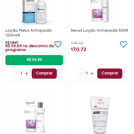
Loção Pielus Antiqueda
Neosil Loção Antiqueda 50Ml
120mMl
R$ 125,97
178,50
R$ 99,89
no desconto do
170,72
programa
R$ 99,89
1
Comprar
1
Comprar