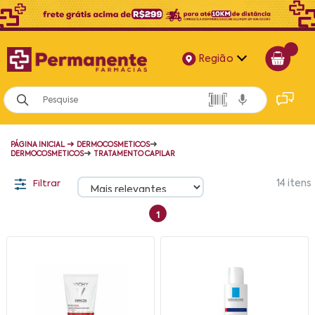
Região
Alagoas
Bahia
➜
➜
PÁGINA INICIAL
DERMOCOSMETICOS
Paraíba
➜
DERMOCOSMETICOS
TRATAMENTO CAPILAR
Pernambuco
Filtrar
14
itens
1