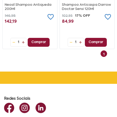
Neosil Shampoo Antiqueda
Shampoo Anticaspa Darrow
200Ml
Doctar Sensi 120Ml
146,98
102,95
17% OFF
142,19
84,99
1
Comprar
1
Comprar
1
Redes Sociais