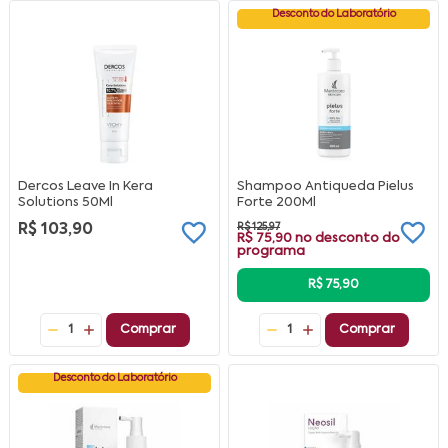
Desconto do Laboratório
Dercos Leave In Kera
Shampoo Antiqueda Pielus
Solutions 50Ml
Forte 200Ml
R$ 103,90
R$ 125,97
R$ 75,90
no desconto do
programa
R$ 75,90
1
Comprar
1
Comprar
Desconto do Laboratório