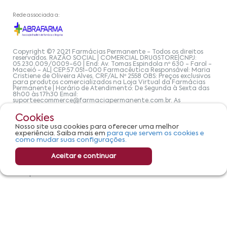
Rede associada a:
Copyright ©? 2021 Farmácias Permanente - Todos os direitos
reservados. RAZÃO SOCIAL | COMERCIAL DRUGSTORE|CNPJ:
05.230.009/0009-60 | End: Av. Tomas Espindola nº 630 - Farol -
Maceió - AL| CEP:57.051-000 Farmacêutica Responsável: Maria
Cristiene de Oliveira Alves, CRF/AL Nº 2558 OBS: Preços exclusivos
para produtos comercializados na Loja Virtual da Farmácias
Permanente | Horário de Atendimento: De Segunda à Sexta das
8h00 às 17h30 Email:
suporteecommerce@farmaciapermanente.com.br
. As
informações presentes neste site não devem ser utilizadas para
automedicação e, de forma alguma, substituem as orientações
Cookies
de um profissional da área médica. Apenas o médico está
capacitado para diagnosticar problemas de saúde e prescrever
Nosso site usa cookies para oferecer uma melhor
o tratamento adequado. Se os sintomas persistirem, um médico
experiência. Saiba mais em
para que servem os cookies e
deve ser consultado. A Farmácia Permanente trabalha com as
como mudar suas configurações.
tecnologias mais avançadas de proteção de dados, para que
você possa realizar suas compras com tranquilidade. A
privacidade e a segurança dos clientes são compromissos da
Aceitar e continuar
Farmácias Permanente. Todos os pedidos efetuados estão
sujeitos à confirmação da disponibilidade de produto em nosso
estoque.