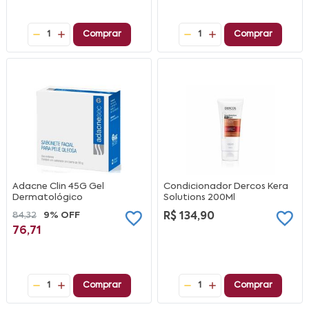
1
Comprar
1
Comprar
Adacne Clin 45G Gel
Condicionador Dercos Kera
Dermatológico
Solutions 200Ml
84,32
9% OFF
R$ 134,90
76,71
1
Comprar
1
Comprar