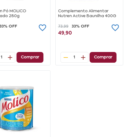
em Pó MOLICO
Complemento Alimentar
ado 280g
Nutren Active Baunilha 400G
33% OFF
73,99
33% OFF
49,90
Comprar
Comprar
1
1