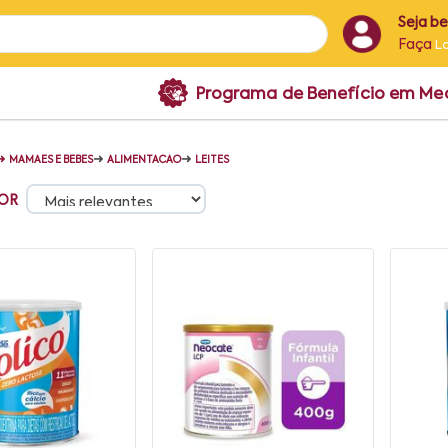
Seja b
Faça
L
Programa de Benefício em M
➜
➜
➜
MAMAES E BEBES
ALIMENTACAO
LEITES
OR