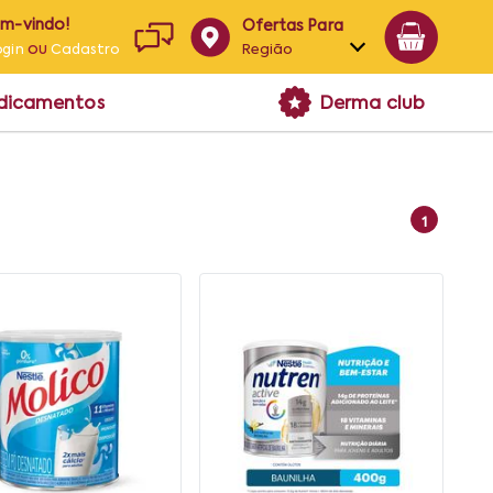
em-vindo!
Ofertas Para
ou
Região
ogin
Cadastro
Alagoas
edicamentos
Derma club
Bahia
Paraíba
Pernambuco
1