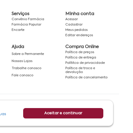
Serviços
Minha conta
Convênio Farmácia
Acessar
Farmácia Popular
Cadastrar
Encarte
Meus pedidos
Editar endereços
Ajuda
Compra Online
Política de preços
Sobre a Permanente
Política de entrega
Nossas Lojas
Polítitca de privacidade
Política de troca e
Trabalhe conosco
devolução
Fale conosco
Política de cancelamento
Rede associada a:
Aceitar e continuar
uas