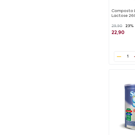
Composto L
Lactose 26
29,90
23%
22,90
1