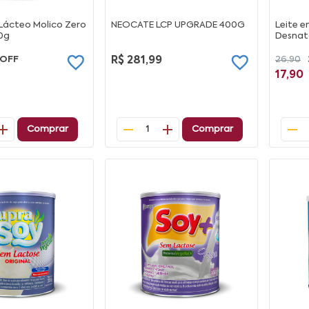
ácteo Molico Zero
NEOCATE LCP UPGRADE 400G
Leite 
0g
Desnat
 OFF
R$ 281,99
26,90
17,90
Comprar
Comprar
1