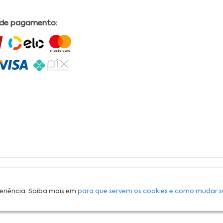
 de pagamento:
L | COMERCIAL DRUGSTORE|CNPJ: 05.230.009/0009-60 | End: Av. Tomas Espindola nº 630 - Farol
lves, CRF/AL Nº 2558 OBS: Preços exclusivos para produtos comercializados na Loja Virtual da
30 Email:
suporteecommerce@farmaciapermanente.com.br
. As informações presentes neste
 orientações de um profissional da área médica. Apenas o médico está capacitado para
s persistirem, um médico deve ser consultado. A Farmácia Permanente trabalha com as
eriência. Saiba mais em
para que servem os cookies e como mudar s
 compras com tranquilidade. A privacidade e a segurança dos clientes são compromissos da
isponibilidade de produto em nosso estoque.