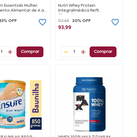
 Essentials Mulher,
Nutri Whey Protein
ento Alimentar de A a
Integralmédica Refil
com Vitaminas e
Chocolate
s, 30 comprimidos
33% OFF
117,99
20% OFF
93,99
Comprar
Comprar
1
1