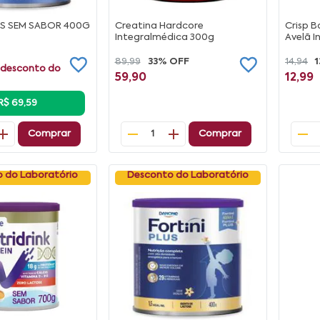
US SEM SABOR 400G
Creatina Hardcore
Crisp B
Integralmédica 300g
Avelã 
89,99
33% OFF
14,94
 desconto do
59,90
12,99
R$ 69,59
Comprar
Comprar
1
 do Laboratório
Desconto do Laboratório