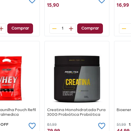
15,90
16,99
Comprar
Comprar
1
aunilha Pouch Refil
Creatina Monohidratada Pura
Bioener
ralmedica
300G Probiótica Probiótica
 OFF
81,99
51,99