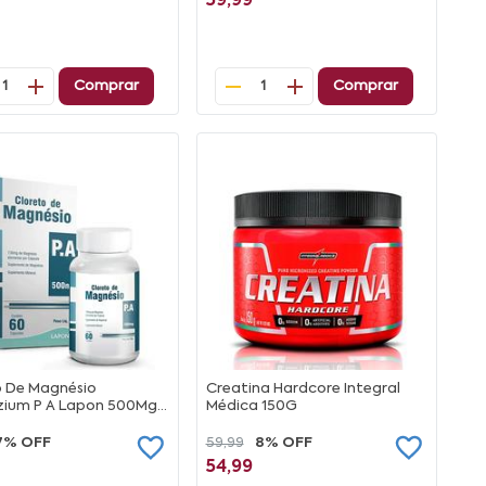
59,99
Comprar
Comprar
1
1
o De Magnésio
Creatina Hardcore Integral
ium P A Lapon 500Mg
Médica 150G
s
7% OFF
59,99
8% OFF
54,99