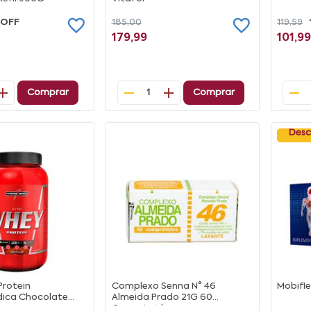
 OFF
185,00
119,59
179,99
101,99
Comprar
Comprar
1
Desc
Protein
Complexo Senna N° 46
Mobifle
dica Chocolate
Almeida Prado 21G 60
Comprimidos