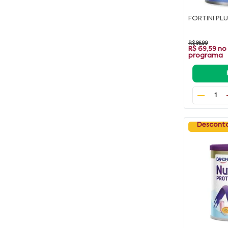
FORTINI PL
R$ 86,99
R$ 69,59
no
programa
1
Desconto