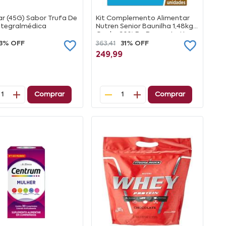
ar (45G) Sabor Trufa De
Kit Complemento Alimentar
Integralmédica
Nutren Senior Baunilha 1,48kg
Ganhe 30% De Desconto Na
Segunda Lata
13% OFF
363,41
31% OFF
249,99
Comprar
Comprar
1
1