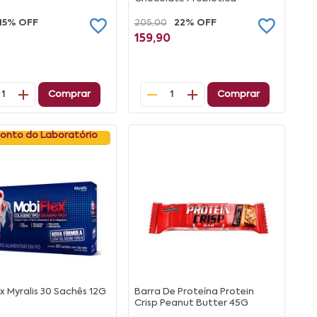
15% OFF
205,00
22% OFF
159,90
Comprar
Comprar
1
1
onto do Laboratório
x Myralis 30 Sachês 12G
Barra De Proteína Protein
Crisp Peanut Butter 45G