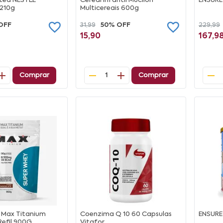
ctea NESTLÉ
Cereal Infantil Mucilon
ENSURE
 210g
Multicereais 600g
OFF
31,99
50% OFF
229,99
15,90
167,9
Comprar
Comprar
1
 Max Titanium
Coenzima Q 10 60 Capsulas
ENSUR
Refil 900G
Vitafor