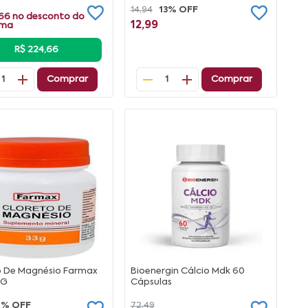
14,94
13% OFF
,66
no desconto do
12,99
ama
R$ 224,66
Comprar
Comprar
1
1
o De Magnésio Farmax
Bioenergin Cálcio Mdk 60
3G
Cápsulas
6% OFF
72,49