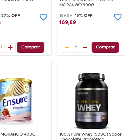
 BAUNILHA 850G
WHEY 100% MAX TITANIUM
MORANGO 900G
27% OFF
199,99
15% OFF
8
169,89
Comprar
Comprar
1
1
E MORANGO 400G
100% Pure Whey (900G) Sabor
Chocolate Probiótica