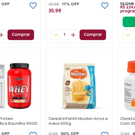
 OFF
43,58
17% OFF
R$ 224,66
R$ 224
35,99
progr
Comprar
Comprar
1
Protein
Cereal Infantil Mucilon Arroz e
Cloret
dica Baunilha 900G
Aveia 600g
Com 3
 OFF
31,99
50% OFF
17,99