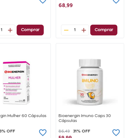
68,99
Comprar
Comprar
1
1
gin Mulher 60 Cápsulas
Bioenergin Imuno Caps 30
Cápsulas
13% OFF
86,49
31% OFF