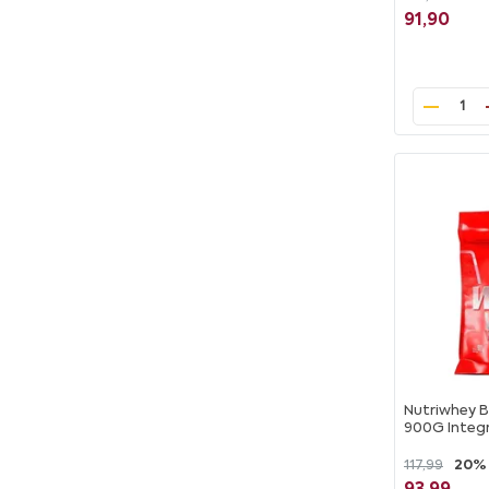
91,90
1
Nutriwhey B
900G Integ
117,99
20%