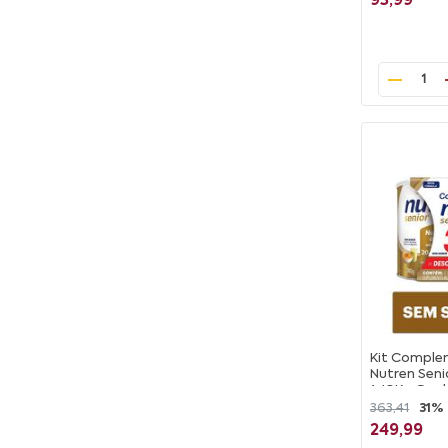
93,99
1
Kit Comple
Nutren Sen
1,48Kg Gan
Desconto N
363,41
31%
249,99