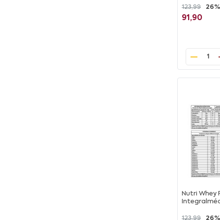
123,99
26%
91,90
1
Nutri Whey 
Integralmé
123,99
26%