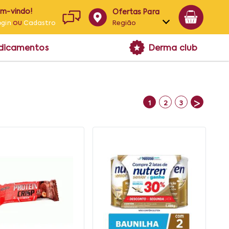
em-vindo!
Ofertas Para
ou
Região
ogin
Cadastro
Alagoas
edicamentos
Derma club
Bahia
Paraíba
Pernambuco
>
1
2
3