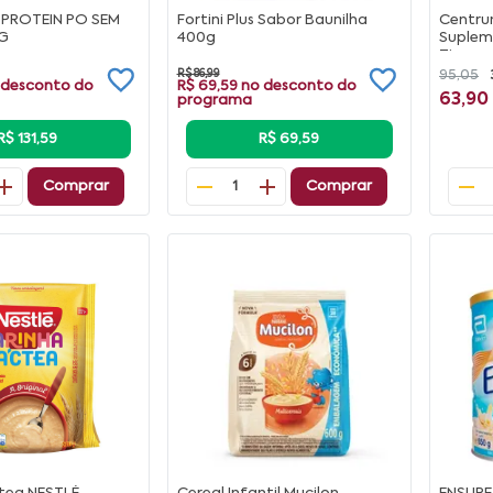
 PROTEIN PO SEM
Fortini Plus Sabor Baunilha
Centrum
G
400g
Suplem
Zinco 
Minerai
R$ 86,99
95,05
 desconto do
R$ 69,59
no desconto do
63,90
programa
R$ 131,59
R$ 69,59
Comprar
Comprar
1