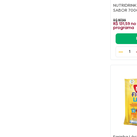
NUTRIDRINK
SABOR 700
R$ 187,99
R$ 131,59
no
programa
1