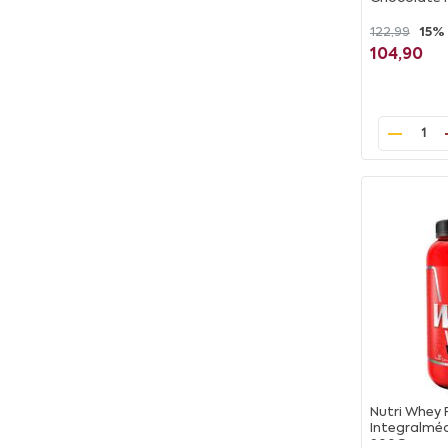
122,99
15%
104,90
1
Nutri Whey 
Integralmé
900G