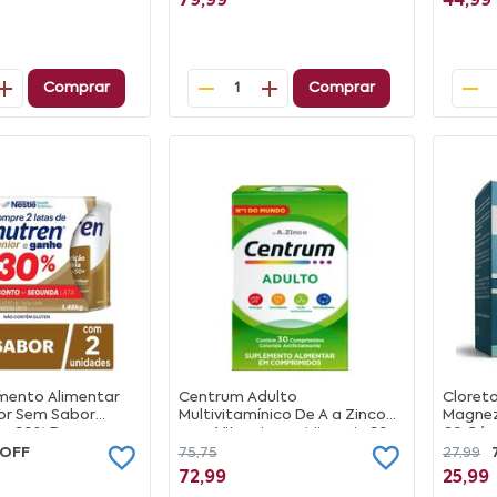
79,99
44,99
Comprar
Comprar
1
mento Alimentar
Centrum Adulto
Cloret
ior Sem Sabor
Multivitamínico De A a Zinco
Magnez
he 30% De
com Vitaminas e Minerais, 30
60 Cáp
a Segunda Lata
comprimidos
 OFF
75,75
27,99
72,99
25,99