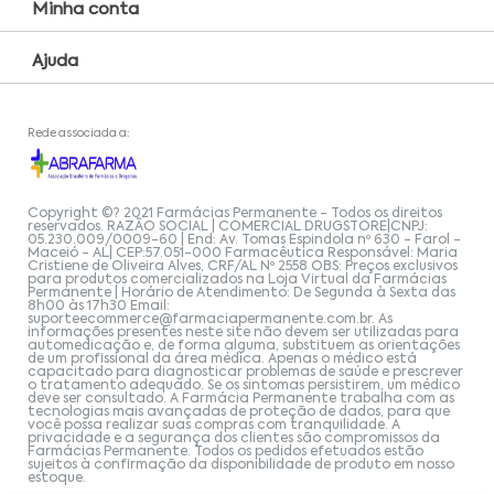
Minha conta
Ajuda
Rede associada a:
Copyright ©? 2021 Farmácias Permanente - Todos os direitos
reservados. RAZÃO SOCIAL | COMERCIAL DRUGSTORE|CNPJ:
05.230.009/0009-60 | End: Av. Tomas Espindola nº 630 - Farol -
Maceió - AL| CEP:57.051-000 Farmacêutica Responsável: Maria
Cristiene de Oliveira Alves, CRF/AL Nº 2558 OBS: Preços exclusivos
para produtos comercializados na Loja Virtual da Farmácias
Permanente | Horário de Atendimento: De Segunda à Sexta das
8h00 às 17h30 Email:
suporteecommerce@farmaciapermanente.com.br
. As
informações presentes neste site não devem ser utilizadas para
automedicação e, de forma alguma, substituem as orientações
de um profissional da área médica. Apenas o médico está
capacitado para diagnosticar problemas de saúde e prescrever
o tratamento adequado. Se os sintomas persistirem, um médico
deve ser consultado. A Farmácia Permanente trabalha com as
tecnologias mais avançadas de proteção de dados, para que
você possa realizar suas compras com tranquilidade. A
privacidade e a segurança dos clientes são compromissos da
Farmácias Permanente. Todos os pedidos efetuados estão
sujeitos à confirmação da disponibilidade de produto em nosso
estoque.