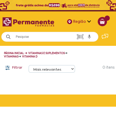
Região
Alagoas
Bahia
➜
➜
PÁGINA INICIAL
VITAMINAS E SUPLEMENTOS
Paraíba
➜
VITAMINAS
VITAMINA D
Pernambuco
Filtrar
0
itens