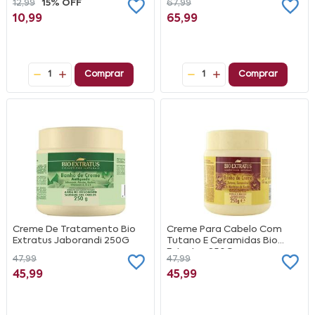
12,99
15% OFF
67,99
10,99
65,99
1
Comprar
1
Comprar
Creme De Tratamento Bio
Creme Para Cabelo Com
Extratus Jaborandi 250G
Tutano E Ceramidas Bio
Extratus 250G
47,99
47,99
45,99
45,99