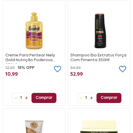
Creme Para Pentear Niely
Shampoo Bio Extratus Força
Gold Nutrição Poderosa
Com Pimenta 350Ml
250Ml
12,99
15% OFF
54,99
10,99
52,99
1
Comprar
1
Comprar