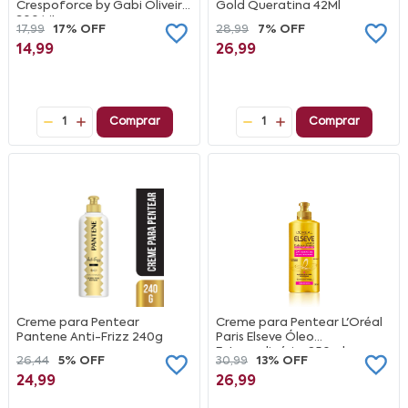
Crespoforce by Gabi Oliveira
Gold Queratina 42Ml
300 ML
17,99
17% OFF
28,99
7% OFF
14,99
26,99
1
Comprar
1
Comprar
Creme para Pentear
Creme para Pentear L'Oréal
Pantene Anti-Frizz 240g
Paris Elseve Óleo
Extraordinário, 250ml
26,44
5% OFF
30,99
13% OFF
24,99
26,99