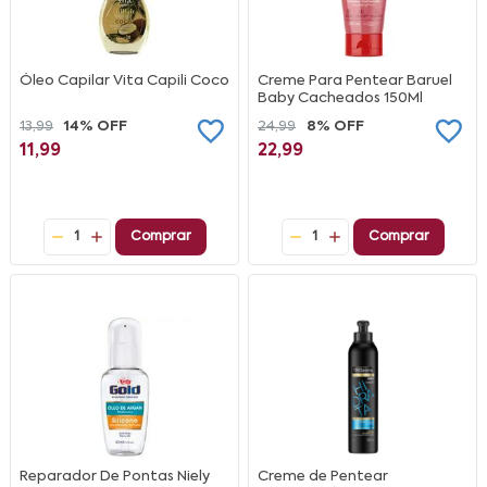
Óleo Capilar Vita Capili Coco
Creme Para Pentear Baruel
Baby Cacheados 150Ml
13,99
14% OFF
24,99
8% OFF
11,99
22,99
1
Comprar
1
Comprar
Reparador De Pontas Niely
Creme de Pentear