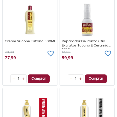
Creme Silicone Tutano 500Ml
Reparador De Pontas Bio
Extratus Tutano E Ceramidas
30Ml
79,99
61,99
77,99
59,99
1
Comprar
1
Comprar