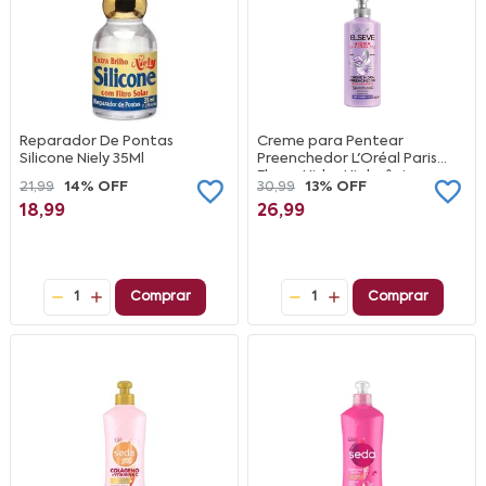
Reparador De Pontas
Creme para Pentear
Silicone Niely 35Ml
Preenchedor L'Oréal Paris
Elseve Hidra Hialurônico,
21,99
14% OFF
30,99
13% OFF
250ml
18,99
26,99
1
Comprar
1
Comprar