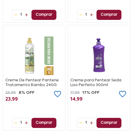
1
Comprar
1
Comprar
Creme De Pentear Pantene
Creme para Pentear Seda
Tratamento Bambu 240G
Liso Perfeito 300ml
25,99
8% OFF
17,99
17% OFF
23,99
14,99
1
Comprar
1
Comprar