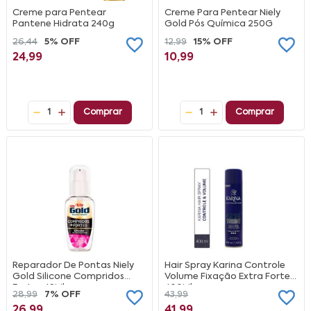
Creme para Pentear
Creme Para Pentear Niely
Pantene Hidrata 240g
Gold Pós Química 250G
26,44
5% OFF
12,99
15% OFF
24,99
10,99
1
Comprar
1
Comprar
Reparador De Pontas Niely
Hair Spray Karina Controle
Gold Silicone Compridos
Volume Fixação Extra Forte
Fortes 42Ml
400Ml
28,99
7% OFF
43,99
26,99
41,99