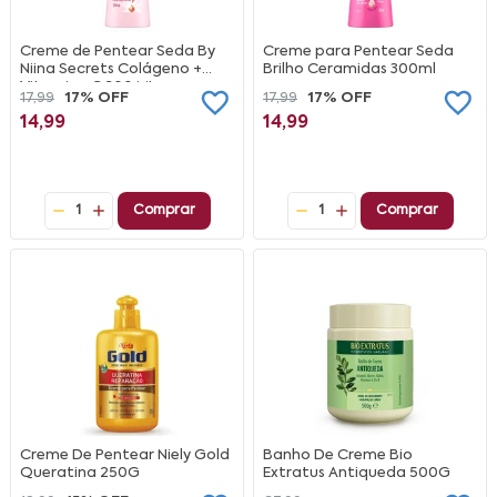
Creme de Pentear Seda By
Creme para Pentear Seda
Niina Secrets Colágeno +
Brilho Ceramidas 300ml
Vitamina C 300 ML
17,99
17% OFF
17,99
17% OFF
14,99
14,99
1
Comprar
1
Comprar
Creme De Pentear Niely Gold
Banho De Creme Bio
Queratina 250G
Extratus Antiqueda 500G