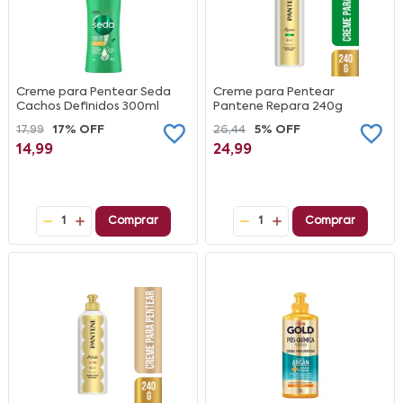
Creme para Pentear Seda
Creme para Pentear
Cachos Definidos 300ml
Pantene Repara 240g
17,99
17% OFF
26,44
5% OFF
14,99
24,99
1
Comprar
1
Comprar