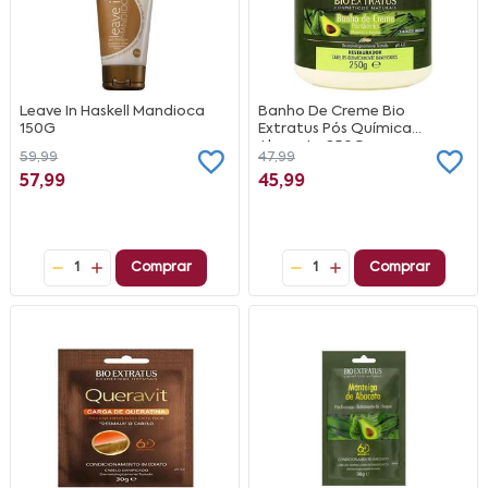
Leave In Haskell Mandioca
Banho De Creme Bio
150G
Extratus Pós Química
Abacate 250G
59,99
47,99
57,99
45,99
1
Comprar
1
Comprar