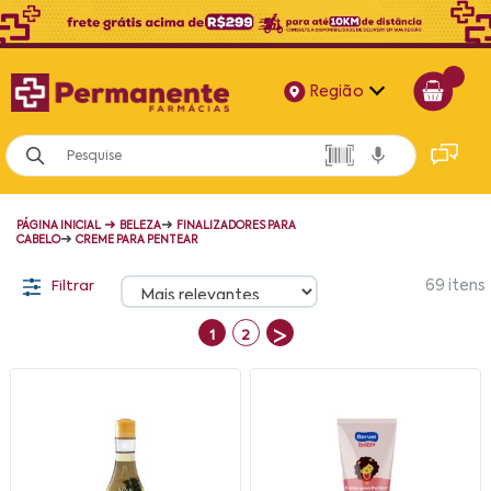
Região
Alagoas
Bahia
➜
➜
PÁGINA INICIAL
BELEZA
FINALIZADORES PARA
Paraíba
➜
CABELO
CREME PARA PENTEAR
Pernambuco
Filtrar
69
itens
>
1
2