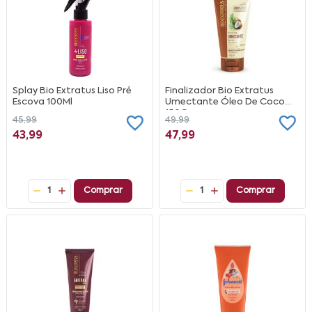
Splay Bio Extratus Liso Pré
Finalizador Bio Extratus
Escova 100Ml
Umectante Óleo De Coco
150G
45,99
49,99
43,99
47,99
1
Comprar
1
Comprar