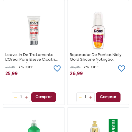
Leave-in De Tratamento
Reparador De Pontas Niely
L'Oréal Paris Elseve Cicatri
Gold Silicone Nutrição
Renov 50Ml
Poderosa 42Ml
27,99
7% OFF
28,99
7% OFF
25,99
26,99
1
Comprar
1
Comprar