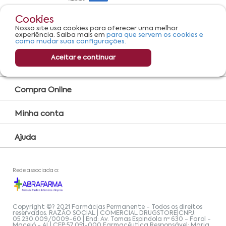
Cookies
Serviços
Nosso site usa cookies para oferecer uma melhor
experiência. Saiba mais em
para que servem os cookies e
Convênio Farmácia
como mudar suas configurações.
Farmácia Popular
Aceitar e continuar
Encarte
Compra Online
Minha conta
Ajuda
Rede associada a:
Copyright ©? 2021 Farmácias Permanente - Todos os direitos
reservados. RAZÃO SOCIAL | COMERCIAL DRUGSTORE|CNPJ:
05.230.009/0009-60 | End: Av. Tomas Espindola nº 630 - Farol -
Maceió - AL| CEP:57.051-000 Farmacêutica Responsável: Maria