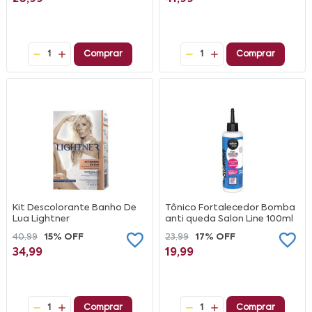
1
Comprar
1
Comprar
Kit Descolorante Banho De
Tônico Fortalecedor Bomba
Lua Lightner
anti queda Salon Line 100ml
40,99
15% OFF
23,99
17% OFF
34,99
19,99
1
Comprar
1
Comprar