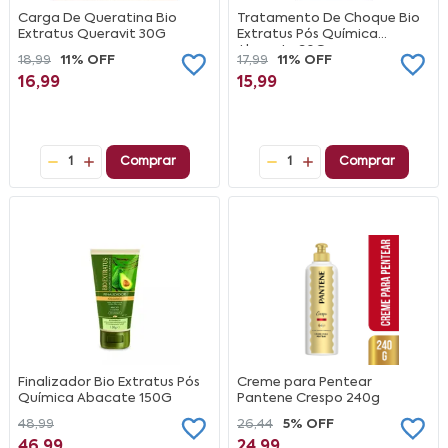
Carga De Queratina Bio
Tratamento De Choque Bio
Extratus Queravit 30G
Extratus Pós Química
Abacate 30G
18,99
11% OFF
17,99
11% OFF
16,99
15,99
1
Comprar
1
Comprar
Finalizador Bio Extratus Pós
Creme para Pentear
Química Abacate 150G
Pantene Crespo 240g
48,99
26,44
5% OFF
46,99
24,99