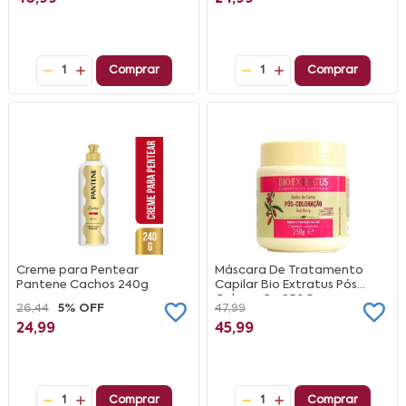
1
Comprar
1
Comprar
Creme para Pentear
Máscara De Tratamento
Pantene Cachos 240g
Capilar Bio Extratus Pós
Coloração 250G
26,44
5% OFF
47,99
24,99
45,99
1
Comprar
1
Comprar