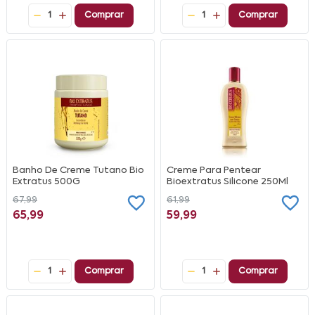
1
Comprar
1
Comprar
Banho De Creme Tutano Bio
Creme Para Pentear
Extratus 500G
Bioextratus Silicone 250Ml
67,99
61,99
65,99
59,99
1
Comprar
1
Comprar