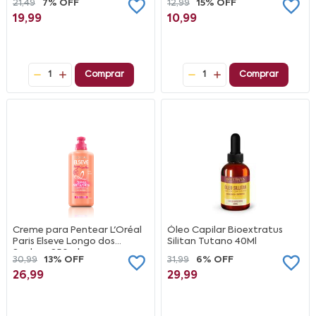
21,49
7% OFF
12,99
15% OFF
Leve 3 Pague 2
19,99
10,99
1
Comprar
1
Comprar
Creme para Pentear L'Oréal
Óleo Capilar Bioextratus
Paris Elseve Longo dos
Silitan Tutano 40Ml
Sonhos, 250ml
30,99
13% OFF
31,99
6% OFF
26,99
29,99