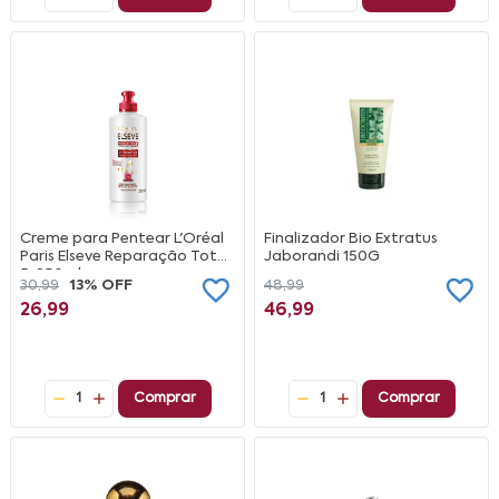
Creme para Pentear L'Oréal
Finalizador Bio Extratus
Paris Elseve Reparação Total
Jaborandi 150G
5, 250ml
30,99
13% OFF
48,99
26,99
46,99
1
Comprar
1
Comprar