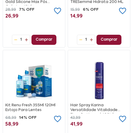
Gold Silicone Max Pós
TRESemmé Hidrata 200 ML
Química 42Ml
28,99
7% OFF
15,99
6% OFF
26,99
14,99
1
Comprar
1
Comprar
Kit Renu Fresh 355Ml 120Ml
Hair Spray Karina
Estojo Para Lentes
Versatilidade Vitalidade
Fixação Normal 400Ml
68,99
14% OFF
43,99
58,99
41,99