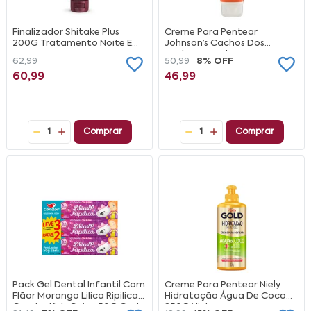
Finalizador Shitake Plus
Creme Para Pentear
200G Tratamento Noite E
Johnson’s Cachos Dos
Dia
Sonhos 200Ml
62,99
50,99
8% OFF
60,99
46,99
1
Comprar
1
Comprar
Pack Gel Dental Infantil Com
Creme Para Pentear Niely
Flãor Morango Lilica Ripilica
Hidratação Água De Coco
Condor Kids Caixa 50G Cada
250G Niely