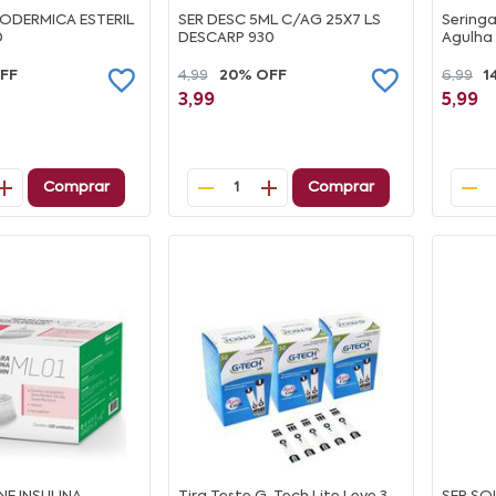
ODERMICA ESTERIL
SER DESC 5ML C/AG 25X7 LS
Sering
D
DESCARP 930
Agulha
FF
4,99
20% OFF
6,99
1
3,99
5,99
Comprar
Comprar
1