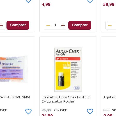
4,99
59,99
Comprar
Comprar
1
RA FINE 0,3ML 6MM
Lancetas Accu Chek Fastclix
Agulha
24 Lancetas Roche
 OFF
26,99
7% OFF
1,99
5