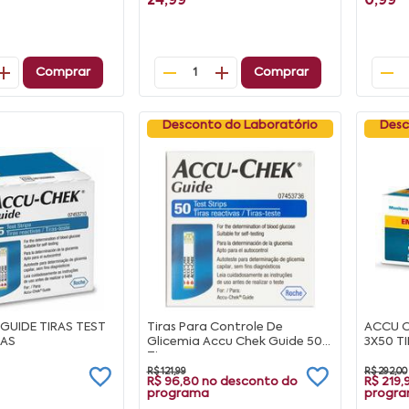
24,99
0,99
Comprar
Comprar
1
Desconto do Laboratório
Desc
GUIDE TIRAS TEST
Tiras Para Controle De
ACCU C
RAS
Glicemia Accu Chek Guide 50
3X50 T
Tiras
R$ 121,99
R$ 292,00
R$ 96,80
no desconto do
R$ 219,
programa
progr