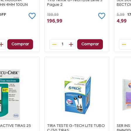
E INSULINA
Tira Teste G-Tech Lite Leve 3
SER SO
HN 4MM 100UN
Pague 2
BECTO
OFF
199,99
5,99
1
196,99
4,99
Comprar
Comprar
1
ACTIVE TIRAS 25
TIRA TESTE G-TECH LITE TUBO
SER INS
C/50 TIRAS
8MM30