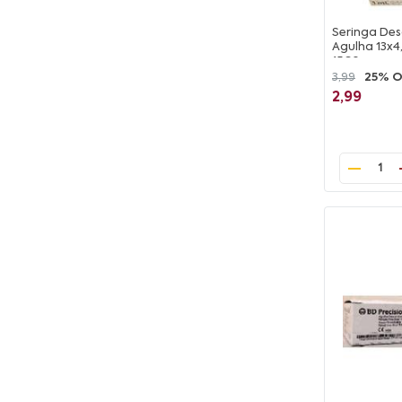
Seringa De
Agulha 13x4,
1560
3,99
25% 
2,99
1