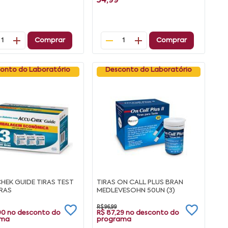
54,99
Comprar
Comprar
1
1
onto do Laboratório
Desconto do Laboratório
HEK GUIDE TIRAS TEST
TIRAS ON CALL PLUS BRAN
IRAS
MEDLEVESOHN 50UN (3)
R$ 96,99
90
no desconto do
R$ 87,29
no desconto do
ama
programa