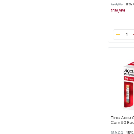
129,99
8% 
119,99
1
Tiras Accu
Com 50 Ro
159,00
15%