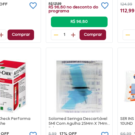
OFF
R$ 121,99
124,99
R$ 96,80
no desconto do
112,99
programa
R$ 96,80
Comprar
Comprar
1
 Check Performa
Solomed Seringa Descartável
SER IN
che
5Ml Com Agulha 25Mm X 7Mm
10UND
Bd
 OFF
5,99
17% OFF
66,99