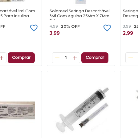
scartável 1ml Com
Solomed Seringa Descartável
Seringa
5 Para Insulina
3Ml Com Agulha 25Mm X 7Mm
Descar
Bd
OFF
4,99
20% OFF
3,99
2
3,99
2,99
Comprar
Comprar
1