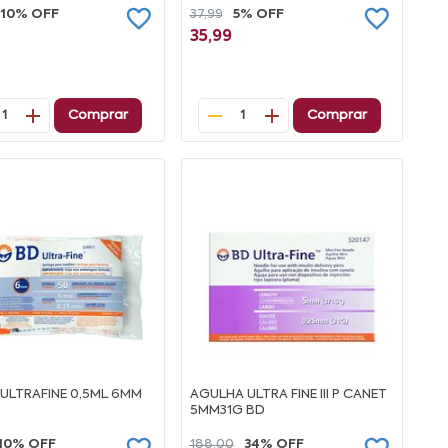
10% OFF
37,99
5% OFF
35,99
Comprar
Comprar
1
1
S ULTRAFINE 0,5ML 6MM
AGULHA ULTRA FINE III P CANET
5MM31G BD
10% OFF
188,00
34% OFF