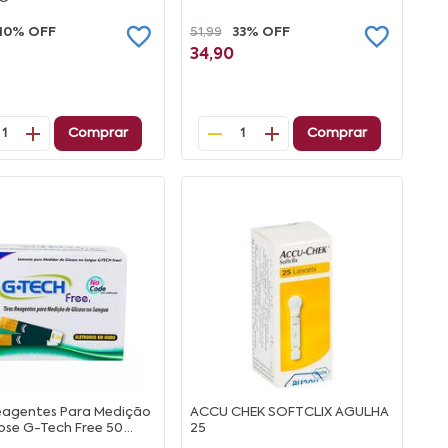
10% OFF
51,99
33% OFF
34,90
Comprar
Comprar
1
1
Reagentes Para Medição
ACCU CHEK SOFTCLIX AGULHA
ose G-Tech Free 50
25
es