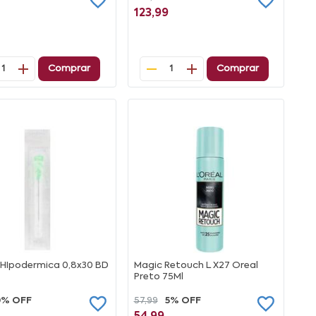
123,99
Comprar
Comprar
1
1
 HIpodermica 0,8x30 BD
Magic Retouch L X27 Oreal
Preto 75Ml
0% OFF
57,99
5% OFF