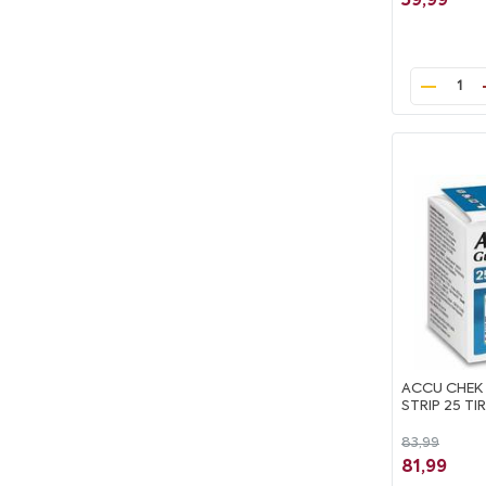
59,99
1
ACCU CHEK 
STRIP 25 TI
83,99
81,99