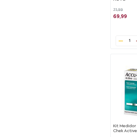
71,99
69,99
1
Kit Medidor
Chek Activ