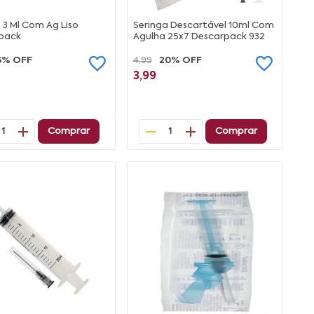
 3 Ml Com Ag Liso
Seringa Descartável 10ml Com
pack
Agulha 25x7 Descarpack 932
5% OFF
4,99
20% OFF
3,99
Comprar
Comprar
1
1