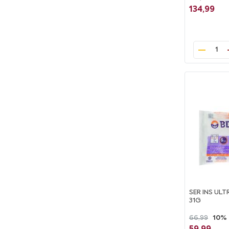
134,99
1
SER INS ULT
31G
66,99
10%