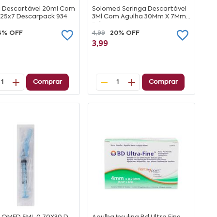
a Descartável 20ml Com
Solomed Seringa Descartável
 25x7 Descarpack 934
3Ml Com Agulha 30Mm X 7Mm
Bd
4% OFF
4,99
20% OFF
3,99
Comprar
Comprar
1
1