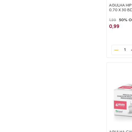
AGULHA HIP
0,70 X 30 B
1,99
50% O
0,99
1