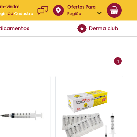
em-vindo!
Ofertas Para
ou
Região
ogin
Cadastro
Alagoas
edicamentos
Derma club
Bahia
Paraíba
Pernambuco
1