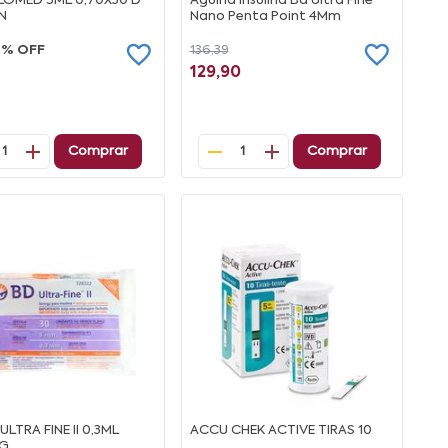
LOMED 5ML 0,70X30 D
Agulha Insulina Bd Ultra Fine
N
Nano Penta Point 4Mm
7% OFF
136,39
129,90
Comprar
Comprar
1
1
 ULTRA FINE II 0,3ML
ACCU CHEK ACTIVE TIRAS 10
G