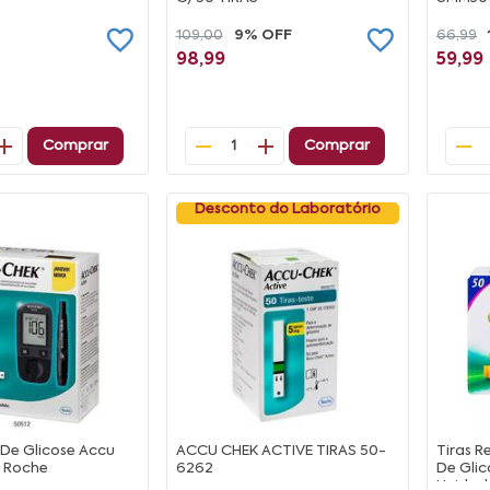
109,00
9% OFF
66,99
98,99
59,99
Comprar
Comprar
1
Desconto do Laboratório
 De Glicose Accu
ACCU CHEK ACTIVE TIRAS 50-
Tiras 
e Roche
6262
De Glic
Unidad