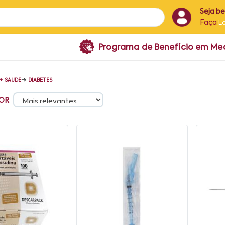
Seja b
Faça
L
Programa de Benefício em M
➜
➜
SAUDE
DIABETES
OR