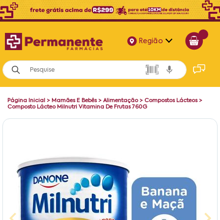
Região
Alagoas
Bahia
Página Inicial
>
Mamães E Bebês
>
Alimentação
>
Compostos Lácteos
>
Paraíba
Composto Lácteo Milnutri Vitamina De Frutas 760G
Pernambuco