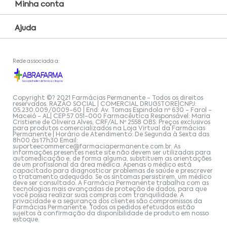
Minha conta
Ajuda
Rede associada a:
Copyright ©? 2021 Farmácias Permanente - Todos os direitos
reservados. RAZÃO SOCIAL | COMERCIAL DRUGSTORE|CNPJ:
05.230.009/0009-60 | End: Av. Tomas Espindola nº 630 - Farol -
Maceió - AL| CEP:57.051-000 Farmacêutica Responsável: Maria
Cristiene de Oliveira Alves, CRF/AL Nº 2558 OBS: Preços exclusivos
para produtos comercializados na Loja Virtual da Farmácias
Permanente | Horário de Atendimento: De Segunda à Sexta das
8h00 às 17h30 Email:
suporteecommerce@farmaciapermanente.com.br
. As
informações presentes neste site não devem ser utilizadas para
automedicação e, de forma alguma, substituem as orientações
de um profissional da área médica. Apenas o médico está
capacitado para diagnosticar problemas de saúde e prescrever
o tratamento adequado. Se os sintomas persistirem, um médico
deve ser consultado. A Farmácia Permanente trabalha com as
tecnologias mais avançadas de proteção de dados, para que
você possa realizar suas compras com tranquilidade. A
privacidade e a segurança dos clientes são compromissos da
Farmácias Permanente. Todos os pedidos efetuados estão
sujeitos à confirmação da disponibilidade de produto em nosso
estoque.