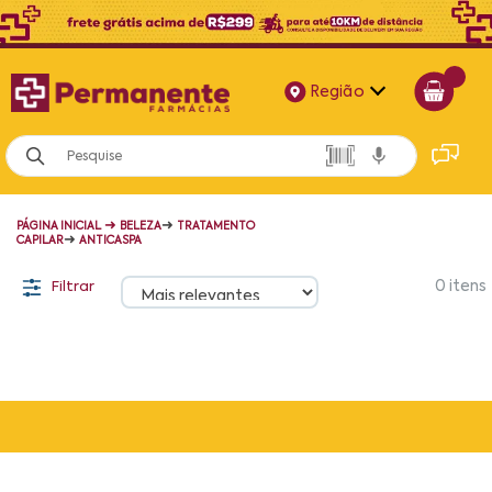
Região
Alagoas
Bahia
➜
➜
PÁGINA INICIAL
BELEZA
TRATAMENTO
Paraíba
➜
CAPILAR
ANTICASPA
Pernambuco
Filtrar
0
itens