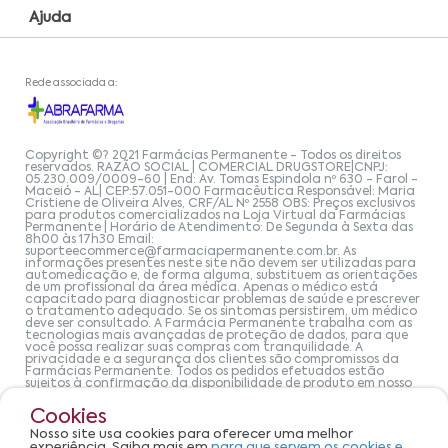
Ajuda
Rede associada a:
Copyright ©? 2021 Farmácias Permanente - Todos os direitos
reservados. RAZÃO SOCIAL | COMERCIAL DRUGSTORE|CNPJ:
05.230.009/0009-60 | End: Av. Tomas Espindola nº 630 - Farol -
Maceió - AL| CEP:57.051-000 Farmacêutica Responsável: Maria
Cristiene de Oliveira Alves, CRF/AL Nº 2558 OBS: Preços exclusivos
para produtos comercializados na Loja Virtual da Farmácias
Permanente | Horário de Atendimento: De Segunda à Sexta das
8h00 às 17h30 Email:
suporteecommerce@farmaciapermanente.com.br
. As
informações presentes neste site não devem ser utilizadas para
automedicação e, de forma alguma, substituem as orientações
de um profissional da área médica. Apenas o médico está
capacitado para diagnosticar problemas de saúde e prescrever
o tratamento adequado. Se os sintomas persistirem, um médico
deve ser consultado. A Farmácia Permanente trabalha com as
tecnologias mais avançadas de proteção de dados, para que
você possa realizar suas compras com tranquilidade. A
privacidade e a segurança dos clientes são compromissos da
Farmácias Permanente. Todos os pedidos efetuados estão
sujeitos à confirmação da disponibilidade de produto em nosso
estoque.
Cookies
Nosso site usa cookies para oferecer uma melhor
experiência. Saiba mais em
para que servem os cookies e