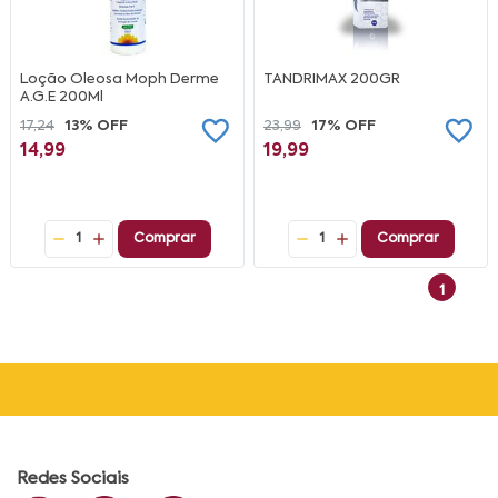
Loção Oleosa Moph Derme
TANDRIMAX 200GR
A.G.E 200Ml
17,24
13% OFF
23,99
17% OFF
14,99
19,99
1
Comprar
1
Comprar
1
Redes Sociais