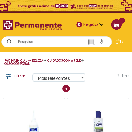
Região
Alagoas
Bahia
➜
➜
➜
PÁGINA INICIAL
BELEZA
CUIDADOS COM A PELE
Paraíba
OLEO CORPORAL
Pernambuco
Filtrar
2
itens
1