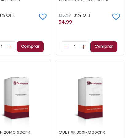
5MG 30CPR
VENLIFT OD 75MG 30CPR
11% OFF
136,97
31% OFF
94,99
Comprar
Comprar
1
1
N 20MG 60CPR
QUET XR 300MG 30CPR