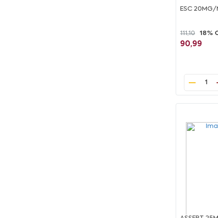
ESC 20MG/
111,10
18% 
90,99
1