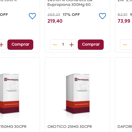
MG 30CPR
Zetron Xl Cloridrato De
ZAP 2,
Bupropiona 300Mg 60
Comprimidos
 OFF
265,23
17% OFF
82,91
219,40
73,99
Comprar
Comprar
1
 150MG 30CPR
OKOTICO 25MG 30CPR
DAFORI