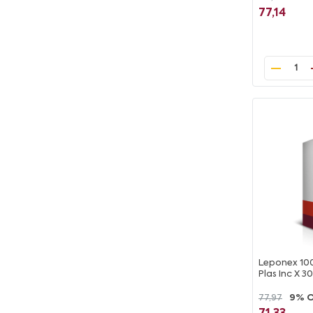
77,14
1
Leponex 100
Plas Inc X 30
77,97
9% 