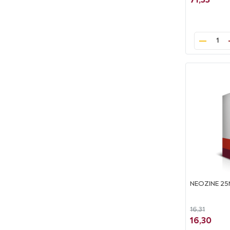
71,33
1
NEOZINE 2
16,31
16,30