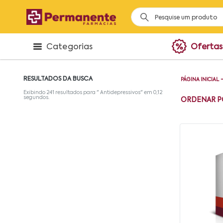
Categorias
Ofertas
RESULTADOS DA BUSCA
PÁGINA INICIAL
Exibindo
241
resultados para "
Antidepressivos
" em
0,12
segundos.
ORDENAR P