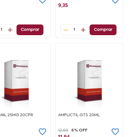
9,35
Comprar
Comprar
1
1
NIL 25MG 20CPR
AMPLICTIL GTS 20ML
12,69
6% OFF