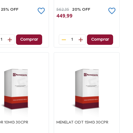
25% OFF
562,35
20% OFF
449,99
Comprar
Comprar
1
1
R 10MG 30CPR
MENELAT ODT 15MG 30CPR