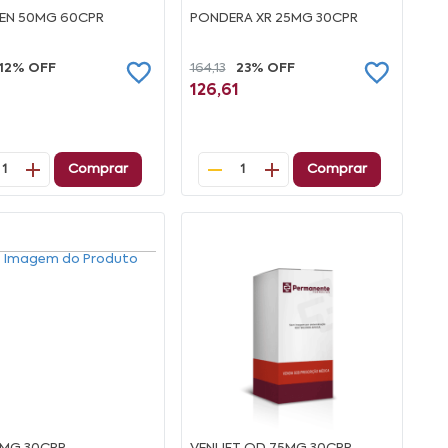
EN 50MG 60CPR
PONDERA XR 25MG 30CPR
12% OFF
164,13
23% OFF
126,61
Comprar
Comprar
1
1