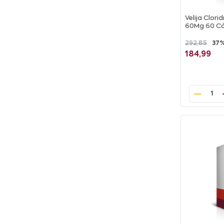
Velija Clor
60Mg 60 Cá
292,85
37
184,99
1