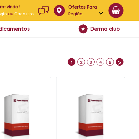
em-vindo!
Ofertas Para
ou
Região
ogin
Cadastro
Alagoas
edicamentos
Derma club
Bahia
Paraíba
Pernambuco
>
1
2
3
4
5