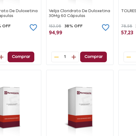
idrato De Duloxetina
Velija Cloridrato De Duloxetina
TOLRES
psulas
30Mg 60 Cápsulas
% OFF
153,08
38% OFF
78,58
94,99
57,23
Comprar
Comprar
1