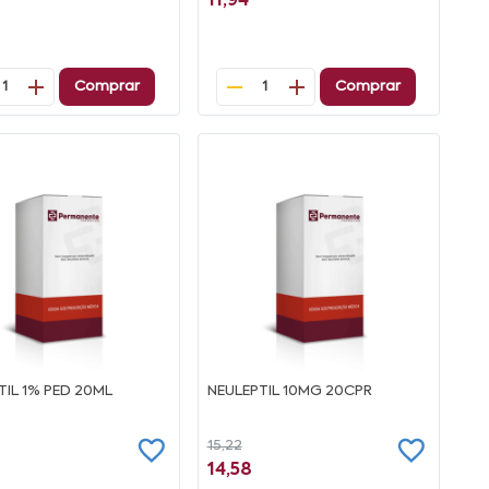
11,94
Comprar
Comprar
1
1
TIL 1% PED 20ML
NEULEPTIL 10MG 20CPR
15,22
14,58