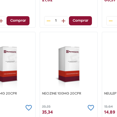
21,02
66,57
Comprar
Comprar
1
5MG 20CPR
NEOZINE 100MG 20CPR
NEULEP
35,35
15,64
35,34
14,89