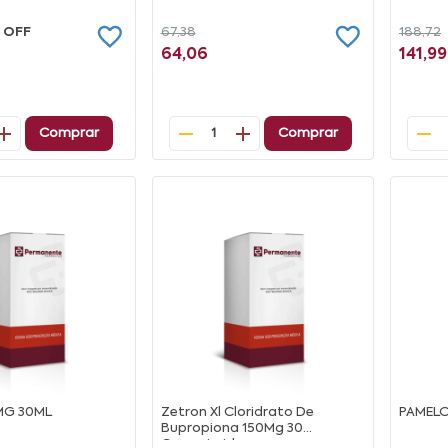
 OFF
67,38
188,72
64,06
141,99
Comprar
Comprar
1
MG 30ML
Zetron Xl Cloridrato De
PAMELO
Bupropiona 150Mg 30
Comprimidos