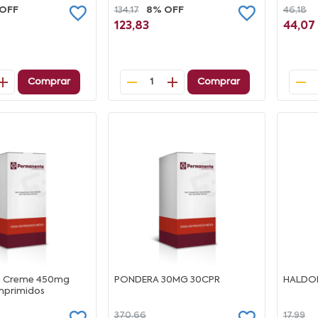
 OFF
134,17
8% OFF
46,18
123,83
44,07
Comprar
Comprar
1
m Creme 450mg
PONDERA 30MG 30CPR
HALDO
mprimidos
370,66
17,99