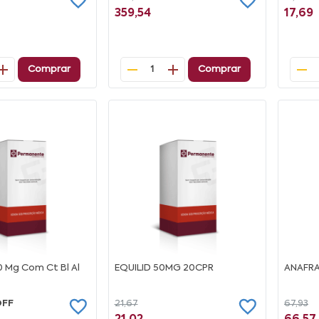
359,54
17,69
Comprar
Comprar
1
 Mg Com Ct Bl Al
EQUILID 50MG 20CPR
ANAFRA
OFF
21,67
67,93