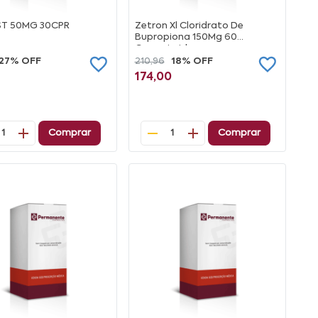
T 50MG 30CPR
Zetron Xl Cloridrato De
Bupropiona 150Mg 60
Comprimidos
27% OFF
210,96
18% OFF
174,00
Comprar
Comprar
1
1