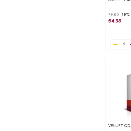
ASSERT 25
79,60
19%
64,38
1
VENLIFT OD