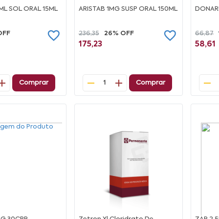
ML SOL ORAL 15ML
ARISTAB 1MG SUSP ORAL 150ML
DONAR
OFF
236,35
26% OFF
66,87
175,23
58,61
Comprar
Comprar
1