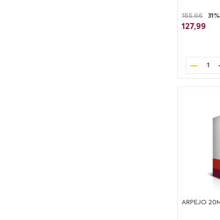
185,66
31%
127,99
1
ARPEJO 20