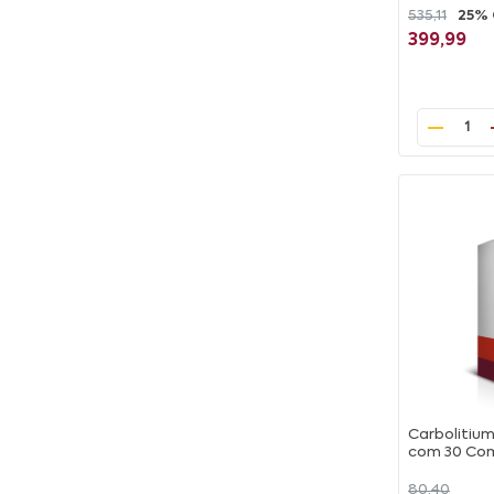
535,11
25%
399,99
1
Carbolitiu
com 30 Co
80,40