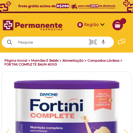
Região
Alagoas
Bahia
Página Inicial
>
Mamães E Bebês
>
Alimentação
>
Compostos Lácteos
>
Paraíba
FORTINI COMPLETE BAUN 400G
Pernambuco