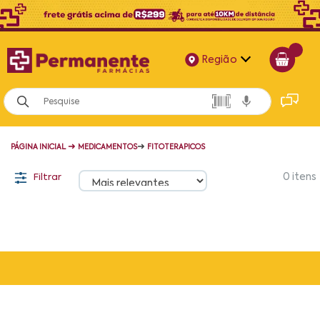
Região
Alagoas
Bahia
➜
➜
PÁGINA INICIAL
MEDICAMENTOS
FITOTERAPICOS
Paraíba
Filtrar
0
itens
Pernambuco