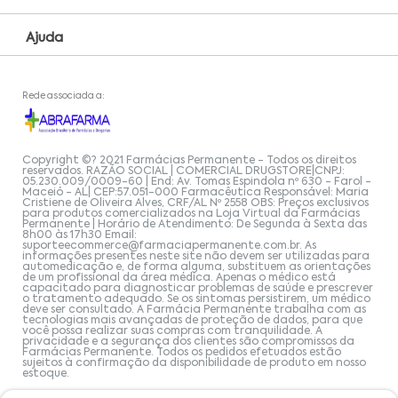
Ajuda
Rede associada a:
Copyright ©? 2021 Farmácias Permanente - Todos os direitos
reservados. RAZÃO SOCIAL | COMERCIAL DRUGSTORE|CNPJ:
05.230.009/0009-60 | End: Av. Tomas Espindola nº 630 - Farol -
Maceió - AL| CEP:57.051-000 Farmacêutica Responsável: Maria
Cristiene de Oliveira Alves, CRF/AL Nº 2558 OBS: Preços exclusivos
para produtos comercializados na Loja Virtual da Farmácias
Permanente | Horário de Atendimento: De Segunda à Sexta das
8h00 às 17h30 Email:
suporteecommerce@farmaciapermanente.com.br
. As
informações presentes neste site não devem ser utilizadas para
automedicação e, de forma alguma, substituem as orientações
de um profissional da área médica. Apenas o médico está
capacitado para diagnosticar problemas de saúde e prescrever
o tratamento adequado. Se os sintomas persistirem, um médico
deve ser consultado. A Farmácia Permanente trabalha com as
tecnologias mais avançadas de proteção de dados, para que
você possa realizar suas compras com tranquilidade. A
privacidade e a segurança dos clientes são compromissos da
Farmácias Permanente. Todos os pedidos efetuados estão
sujeitos à confirmação da disponibilidade de produto em nosso
estoque.