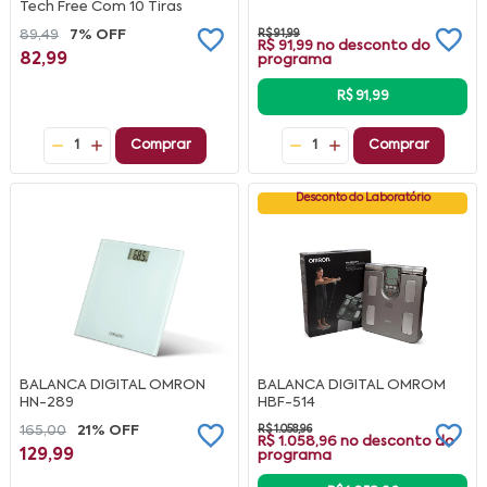
Tech Free Com 10 Tiras
89,49
7% OFF
R$ 91,99
R$ 91,99
no desconto do
82,99
programa
R$ 91,99
1
Comprar
1
Comprar
Desconto do Laboratório
BALANCA DIGITAL OMRON
BALANCA DIGITAL OMROM
HN-289
HBF-514
165,00
21% OFF
R$ 1.058,96
R$ 1.058,96
no desconto do
129,99
programa