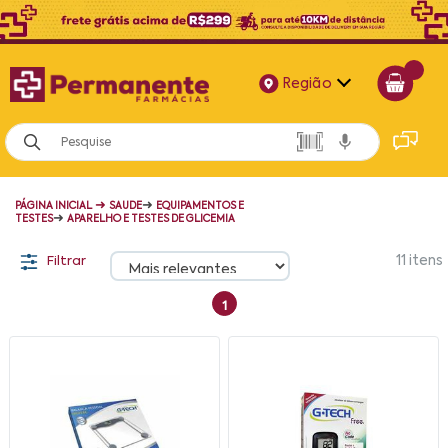
Região
Alagoas
Bahia
➜
➜
PÁGINA INICIAL
SAUDE
EQUIPAMENTOS E
Paraíba
➜
TESTES
APARELHO E TESTES DE GLICEMIA
Pernambuco
Filtrar
11
itens
1