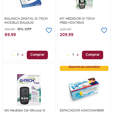
BALANCA DIGITAL G-TECH
KIT MEDIDOR G-TECH
MODELO BALGL10
FREE+100TIRAS
105,99
15% OFF
220,00
89,99
209,99
1
Comprar
1
Comprar
Desconto do Laboratório
Kit Medidor De Glicose G
ESPACADOR AGACHAMBER