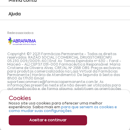
Minha conta
Ajuda
Rede associada a:
Copyright ©? 2021 Farmácias Permanente - Todos os direitos
reservados. RAZÃO SOCIAL | COMERCIAL DRUGSTORE|CNPJ:
05.230.009/0009-60 | End: Av. Tomas Espindola nº 630 - Farol -
Maceió - AL| CEP:57.051-000 Farmacêutica Responsável: Maria
Cristiene de Oliveira Alves, CRF/AL Nº 2558 OBS: Preços exclusivos
para produtos comercializados na Loja Virtual da Farmácias
Permanente | Horário de Atendimento: De Segunda à Sexta das
8h00 às 17h30 Email:
suporteecommerce@farmaciapermanente.com.br
. As
informações presentes neste site não devem ser utilizadas para
automedicação e, de forma alguma, substituem as orientações
de um profissional da área médica. Apenas o médico está
capacitado para diagnosticar problemas de saúde e prescrever
Cookies
o tratamento adequado. Se os sintomas persistirem, um médico
deve ser consultado. A Farmácia Permanente trabalha com as
Nosso site usa cookies para oferecer uma melhor
tecnologias mais avançadas de proteção de dados, para que
experiência. Saiba mais em
para que servem os cookies e
você possa realizar suas compras com tranquilidade. A
como mudar suas configurações.
privacidade e a segurança dos clientes são compromissos da
Farmácias Permanente. Todos os pedidos efetuados estão
Aceitar e continuar
sujeitos à confirmação da disponibilidade de produto em nosso
estoque.