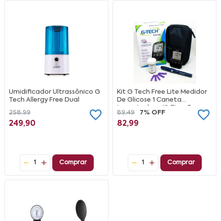
Umidificador Ultrassônico G
Kit G Tech Free Lite Medidor
Tech Allergy Free Dual
De Glicose 1 Caneta
Lancetadora 10 Tiras De
258,99
89,49
7% OFF
Teste 10 Lancetas
249,90
82,99
1
Comprar
1
Comprar