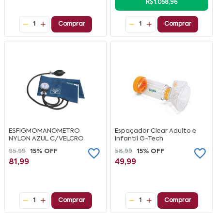
R$ 1.058,96
1
Comprar
1
Comprar
ESFIGMOMANOMETRO
Espaçador Clear Adulto e
NYLON AZUL C/VELCRO
Infantil G-Tech
95,99
15% OFF
58,99
15% OFF
81,99
49,99
1
Comprar
1
Comprar