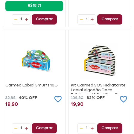
R$ 18,71
1
Comprar
1
Comprar
Carmed Labial Smurfs 10G
Kit Carmed SOS Hidratante
Labial Algodão Doce
Esfoliante 10G + Ultra Gloss
32,99
40% OFF
109,90
82% OFF
10G
19,90
19,90
1
Comprar
1
Comprar