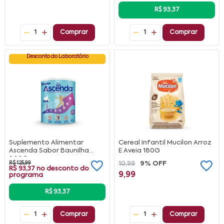
R$ 93,37
1
Comprar
1
Comprar
Desconto do Laboratório
Suplemento Alimentar
Cereal Infantil Mucilon Arroz
Ascenda Sabor Baunilha
E Aveia 180G
800G
R$ 125,99
10,99
9% OFF
R$ 93,37
no desconto do
9,99
programa
R$ 93,37
1
Comprar
1
Comprar