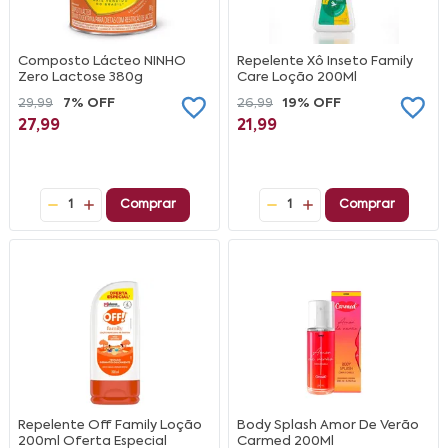
Composto Lácteo NINHO
Repelente Xô Inseto Family
Zero Lactose 380g
Care Loção 200Ml
29,99
7% OFF
26,99
19% OFF
27,99
21,99
1
Comprar
1
Comprar
Repelente Off Family Loção
Body Splash Amor De Verão
200ml Oferta Especial
Carmed 200Ml