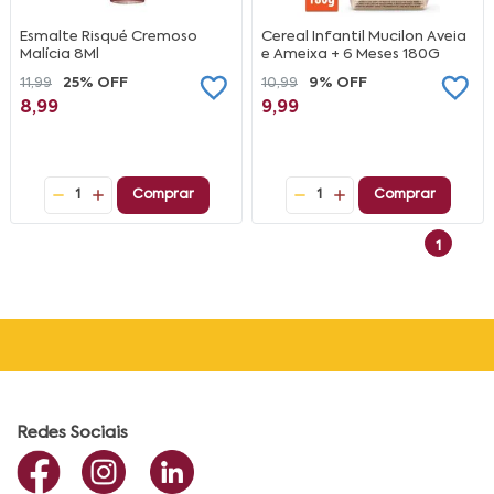
Esmalte Risqué Cremoso
Cereal Infantil Mucilon Aveia
Malícia 8Ml
e Ameixa + 6 Meses 180G
11,99
25% OFF
10,99
9% OFF
8,99
9,99
1
Comprar
1
Comprar
1
Redes Sociais