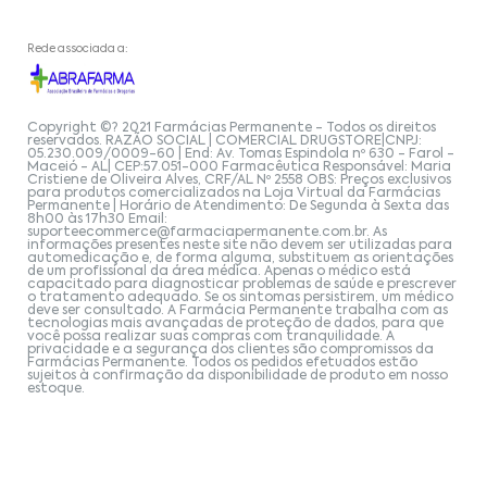
Rede associada a:
Copyright ©? 2021 Farmácias Permanente - Todos os direitos
reservados. RAZÃO SOCIAL | COMERCIAL DRUGSTORE|CNPJ:
05.230.009/0009-60 | End: Av. Tomas Espindola nº 630 - Farol -
Maceió - AL| CEP:57.051-000 Farmacêutica Responsável: Maria
Cristiene de Oliveira Alves, CRF/AL Nº 2558 OBS: Preços exclusivos
para produtos comercializados na Loja Virtual da Farmácias
Permanente | Horário de Atendimento: De Segunda à Sexta das
8h00 às 17h30 Email:
suporteecommerce@farmaciapermanente.com.br
. As
informações presentes neste site não devem ser utilizadas para
automedicação e, de forma alguma, substituem as orientações
de um profissional da área médica. Apenas o médico está
capacitado para diagnosticar problemas de saúde e prescrever
o tratamento adequado. Se os sintomas persistirem, um médico
deve ser consultado. A Farmácia Permanente trabalha com as
tecnologias mais avançadas de proteção de dados, para que
você possa realizar suas compras com tranquilidade. A
privacidade e a segurança dos clientes são compromissos da
Farmácias Permanente. Todos os pedidos efetuados estão
sujeitos à confirmação da disponibilidade de produto em nosso
estoque.