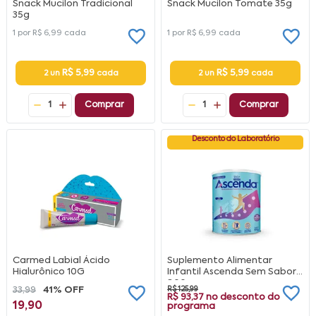
Snack Mucilon Tradicional
Snack Mucilon Tomate 35g
35g
1 por
R$ 6,99
cada
1 por
R$ 6,99
cada
R$ 5,99
R$ 5,99
2 un
cada
2 un
cada
1
Comprar
1
Comprar
Desconto do Laboratório
Carmed Labial Ácido
Suplemento Alimentar
Hialurônico 10G
Infantil Ascenda Sem Sabor
800g
33,99
41% OFF
R$ 125,99
R$ 93,37
no desconto do
19,90
programa