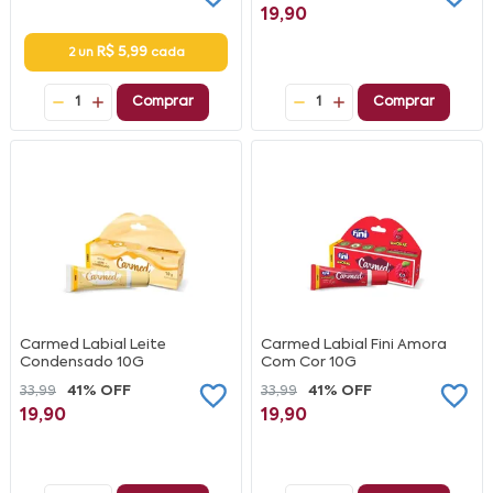
19,90
R$ 5,99
2 un
cada
1
Comprar
1
Comprar
Carmed Labial Leite
Carmed Labial Fini Amora
Condensado 10G
Com Cor 10G
33,99
41% OFF
33,99
41% OFF
19,90
19,90