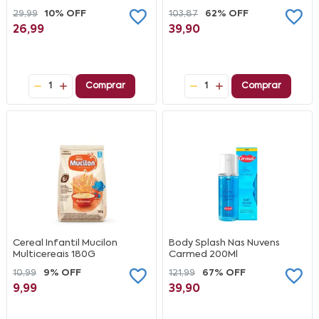
29,99
10% OFF
103,87
62% OFF
26,99
39,90
1
Comprar
1
Comprar
Cereal Infantil Mucilon
Body Splash Nas Nuvens
Multicereais 180G
Carmed 200Ml
10,99
9% OFF
121,99
67% OFF
9,99
39,90