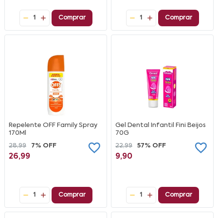
1
Comprar
1
Comprar
Repelente OFF Family Spray
Gel Dental Infantil Fini Beijos
170Ml
70G
28,99
7% OFF
22,99
57% OFF
26,99
9,90
1
Comprar
1
Comprar