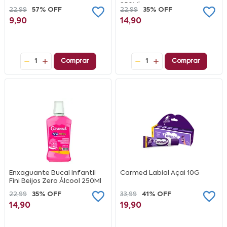
250Ml
22,99
57% OFF
22,99
35% OFF
9,90
14,90
1
Comprar
1
Comprar
Enxaguante Bucal Infantil
Carmed Labial Açai 10G
Fini Beijos Zero Álcool 250Ml
22,99
35% OFF
33,99
41% OFF
14,90
19,90