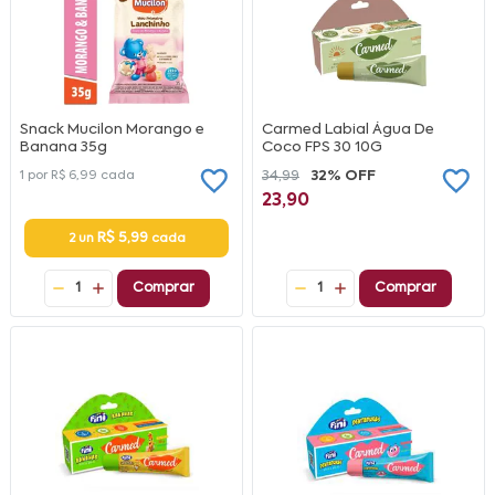
Snack Mucilon Morango e
Carmed Labial Água De
Banana 35g
Coco FPS 30 10G
1 por
R$ 6,99
cada
34,99
32% OFF
23,90
R$ 5,99
2 un
cada
1
Comprar
1
Comprar