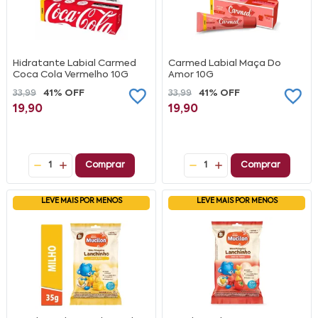
Hidratante Labial Carmed
Carmed Labial Maça Do
Coca Cola Vermelho 10G
Amor 10G
33,99
41% OFF
33,99
41% OFF
19,90
19,90
1
Comprar
1
Comprar
LEVE MAIS POR MENOS
LEVE MAIS POR MENOS