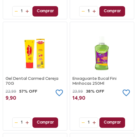
1
Comprar
1
Comprar
Gel Dental Carmed Cereja
Enxaguante Bucal Fini
70G
Minhocas 250Ml
22,99
57% OFF
23,99
38% OFF
9,90
14,90
1
Comprar
1
Comprar