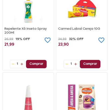
Repelente Xô Inseto Spray
Carmed Labial Cereja 10G
200Ml
26,99
19% OFF
34,99
32% OFF
21,99
23,90
1
Comprar
1
Comprar