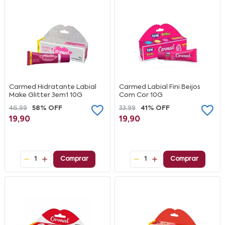
Carmed Hidratante Labial
Carmed Labial Fini Beijos
Make Glitter 3em1 10G
Com Cor 10G
46,99
58% OFF
33,99
41% OFF
19,90
19,90
1
Comprar
1
Comprar