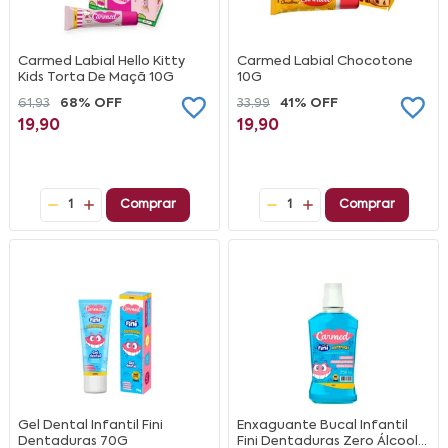
Carmed Labial Hello Kitty
Carmed Labial Chocotone
Kids Torta De Maçã 10G
10G
61,93
68% OFF
33,99
41% OFF
19,90
19,90
1
Comprar
1
Comprar
Gel Dental Infantil Fini
Enxaguante Bucal Infantil
Dentaduras 70G
Fini Dentaduras Zero Álcool