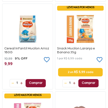
LEVE MAIS POR MENOS
Cereal Infantil Mucilon Arroz
Snack Mucilon Laranja e
180G
Banana 35g
10,99
9% OFF
1 por
R$ 6,99
cada
9,99
R$ 5,99
2 un
cada
1
Comprar
1
Comprar
LEVE MAIS POR MENOS