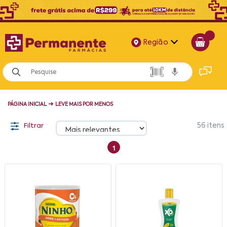
Região
Alagoas
Bahia
➜
PÁGINA INICIAL
LEVE MAIS POR MENOS
Paraíba
Filtrar
56
itens
Pernambuco
1