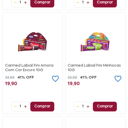
1
Comprar
1
Comprar
Carmed Labial Fini Amora
Carmed Labial Fini Minhocas
Com Cor Escuro 10G
10G
33,99
41% OFF
33,99
41% OFF
19,90
19,90
1
Comprar
1
Comprar