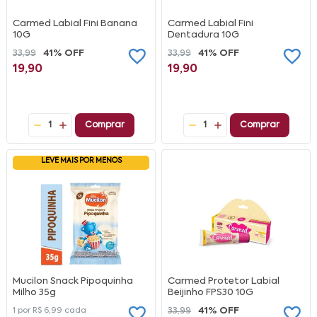
Carmed Labial Fini Banana
Carmed Labial Fini
10G
Dentadura 10G
33,99
41% OFF
33,99
41% OFF
19,90
19,90
1
Comprar
1
Comprar
LEVE MAIS POR MENOS
Mucilon Snack Pipoquinha
Carmed Protetor Labial
Milho 35g
Beijinho FPS30 10G
1 por
R$ 6,99
cada
33,99
41% OFF