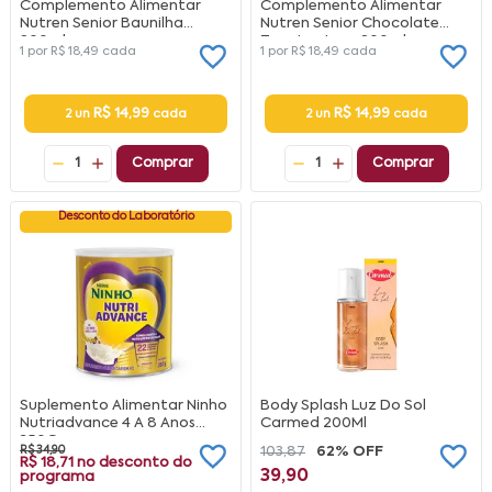
Complemento Alimentar
Complemento Alimentar
Nutren Senior Baunilha
Nutren Senior Chocolate
200ml
Zero Lactose 200ml
1 por
R$ 18,49
cada
1 por
R$ 18,49
cada
R$ 14,99
R$ 14,99
2 un
cada
2 un
cada
1
Comprar
1
Comprar
Desconto do Laboratório
Suplemento Alimentar Ninho
Body Splash Luz Do Sol
Nutriadvance 4 A 8 Anos
Carmed 200Ml
350G
R$ 34,90
103,87
62% OFF
R$ 18,71
no desconto do
39,90
programa