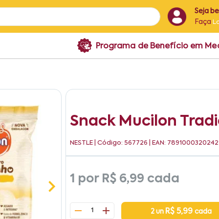
Seja b
Faça
L
Programa de Benefício em M
Snack Mucilon Tradi
NESTLE
| Código: 567726 | EAN: 7891000320242
1 por
R$ 6,99
cada
1
R$ 5,99
2 un
cada