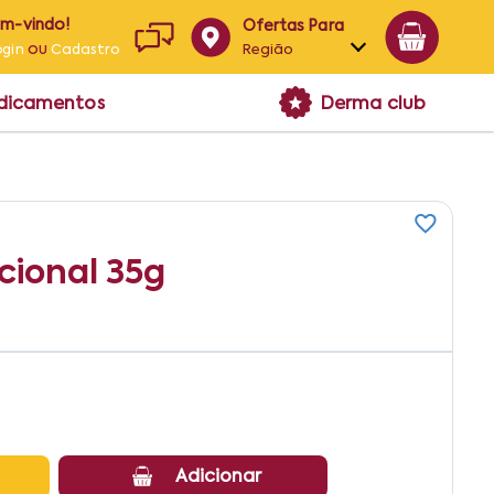
em-vindo!
Ofertas Para
ou
Região
ogin
Cadastro
Alagoas
edicamentos
Derma club
Bahia
Paraíba
Pernambuco
cional 35g
Adicionar