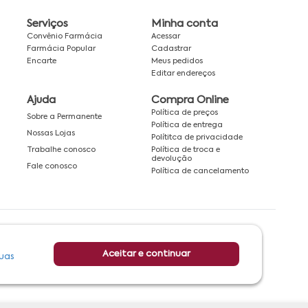
Serviços
Minha conta
Convênio Farmácia
Acessar
Farmácia Popular
Cadastrar
Encarte
Meus pedidos
Editar endereços
Ajuda
Compra Online
Política de preços
Sobre a Permanente
Política de entrega
Nossas Lojas
Polítitca de privacidade
Política de troca e
Trabalhe conosco
devolução
Fale conosco
Política de cancelamento
Rede associada a:
Aceitar e continuar
uas