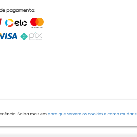
 de pagamento:
L | COMERCIAL DRUGSTORE|CNPJ: 05.230.009/0009-60 | End: Av. Tomas Espindola nº 630 - Farol
lves, CRF/AL Nº 2558 OBS: Preços exclusivos para produtos comercializados na Loja Virtual da
30 Email:
suporteecommerce@farmaciapermanente.com.br
. As informações presentes neste
 orientações de um profissional da área médica. Apenas o médico está capacitado para
s persistirem, um médico deve ser consultado. A Farmácia Permanente trabalha com as
eriência. Saiba mais em
para que servem os cookies e como mudar s
 compras com tranquilidade. A privacidade e a segurança dos clientes são compromissos da
isponibilidade de produto em nosso estoque.