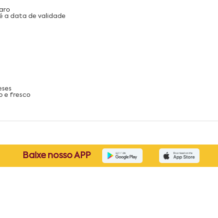
aro
é a data de validade
eses
 e fresco
Baixe nosso APP