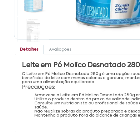
Detalhes
Avaliações
Leite em Pó Molico Desnatado 28
O Leite em Pó Molico Desnatado 280g é uma opção saud
benefícios do leite com menos calorias e gordura, manten
para uma alimentação equilibrada.
Precauções:
Armazene o Leite em Pó Molico Desnatado 280g em l
Utilize o produto dentro do prazo de validade ind
Consulte um nutricionista ou profissional de saúde
saúde.
Não reutilize sobras do produto preparado e des
Mantenha o produto fora do alcance de crianças e