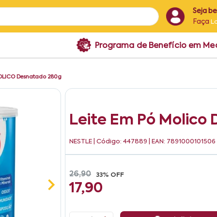
Seja b
Faça
L
Programa de Benefício em M
MOLICO Desnatado 280g
Leite Em Pó Molico
NESTLE
| Código: 447889 | EAN: 7891000101506
26,90
33% OFF
17,90