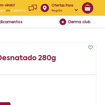
em-vindo!
Ofertas Para
ou
Região
ogin
Cadastro
Alagoas
edicamentos
Derma club
Bahia
Paraíba
Pernambuco
 Desnatado 280g