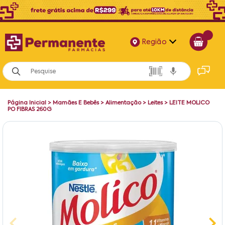
Região
Alagoas
Bahia
Página Inicial
>
Mamães E Bebês
>
Alimentação
>
Leites
>
LEITE MOLICO
Paraíba
PO FIBRAS 260G
Pernambuco