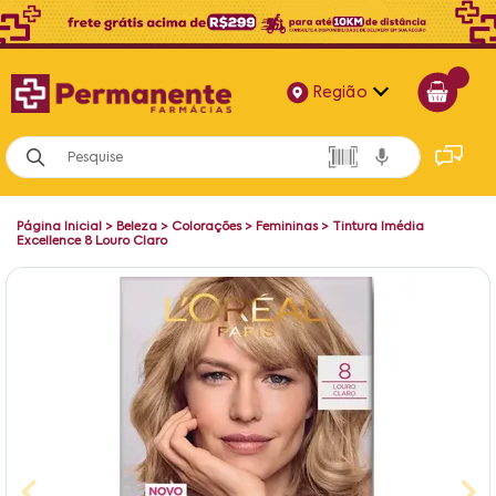
Região
Alagoas
Bahia
Página Inicial
>
Beleza
>
Colorações
>
Femininas
>
Tintura Imédia
Paraíba
Excellence 8 Louro Claro
Pernambuco