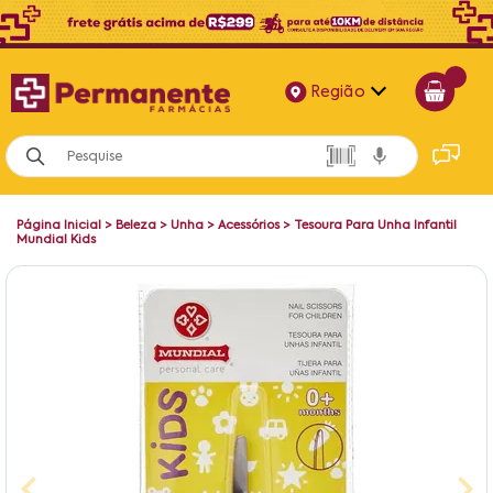
Região
Alagoas
Bahia
Página Inicial
>
Beleza
>
Unha
>
Acessórios
>
Tesoura Para Unha Infantil
Paraíba
Mundial Kids
Pernambuco