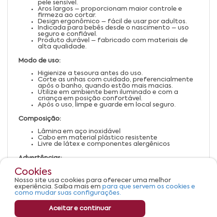
pele sensível.
Aros largos – proporcionam maior controle e
firmeza ao cortar.
Design ergonômico – fácil de usar por adultos.
Indicada para bebês desde o nascimento – uso
seguro e confiável.
Produto durável – fabricado com materiais de
alta qualidade.
Modo de uso:
Higienize a tesoura antes do uso.
Corte as unhas com cuidado, preferencialmente
após o banho, quando estão mais macias.
Utilize em ambiente bem iluminado e com a
criança em posição confortável.
Após o uso, limpe e guarde em local seguro.
Composição:
Lâmina em aço inoxidável
Cabo em material plástico resistente
Livre de látex e componentes alergênicos
Advertências:
Uso exclusivo por adultos.
Cookies
Manter fora do alcance de crianças.
Nosso site usa cookies para oferecer uma melhor
Não utilizar em unhas inflamadas ou lesionadas.
experiência. Saiba mais em
para que servem os cookies e
Armazenar em local seco e seguro.
como mudar suas configurações.
Aceitar e continuar