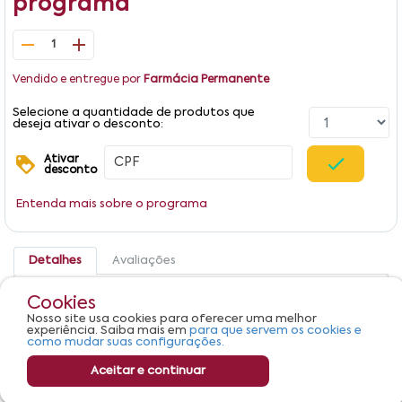
programa
1
Vendido e entregue por
Farmácia Permanente
Selecione a quantidade de produtos que
deseja ativar o desconto:
Ativar
desconto
Entenda mais sobre o programa
Detalhes
Avaliações
Symbicort Turbuhaler 12/400mcg AstraZeneca Caixa Pó
Cookies
Inalante 100mg
Nosso site usa cookies para oferecer uma melhor
experiência. Saiba mais em
para que servem os cookies e
como mudar suas configurações.
Aceitar e continuar
R$ 149,64
Adicionar