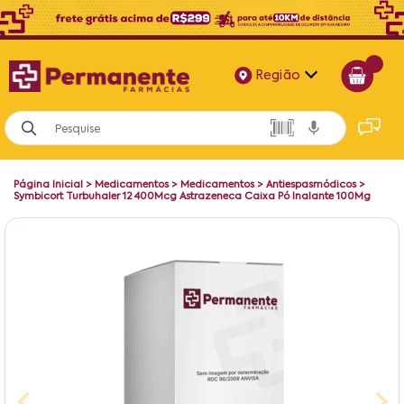
Região
Alagoas
Bahia
Página Inicial
>
Medicamentos
>
Medicamentos
>
Antiespasmódicos
>
Paraíba
Symbicort Turbuhaler 12 400Mcg Astrazeneca Caixa Pó Inalante 100Mg
Pernambuco