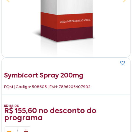
Symbicort Spray 200mg
FQM
| Código: 508605 | EAN: 7896206407902
R$ 183,06
R$ 155,60
no desconto do
programa
1