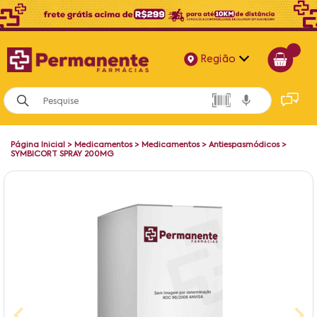
Região
Alagoas
Bahia
Página Inicial
>
Medicamentos
>
Medicamentos
>
Antiespasmódicos
>
Paraíba
SYMBICORT SPRAY 200MG
Pernambuco