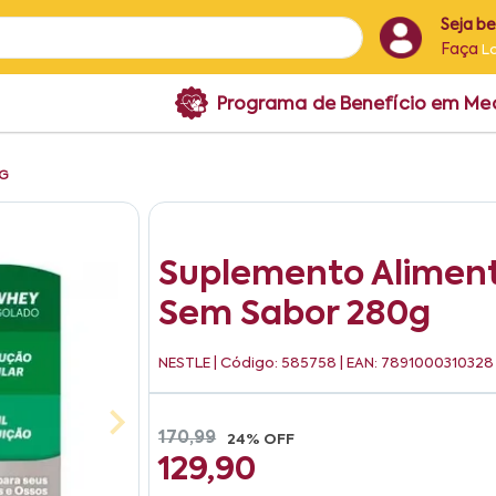
Seja b
Faça
L
Programa de Benefício em M
0G
Suplemento Aliment
Sem Sabor 280g
NESTLE
| Código: 585758 | EAN: 7891000310328
170,99
24% OFF
129,90