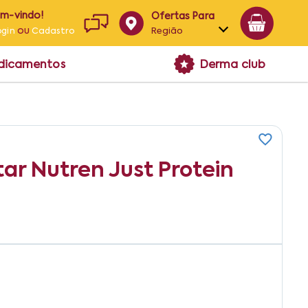
em-vindo!
Ofertas Para
ou
Região
ogin
Cadastro
Alagoas
edicamentos
Derma club
Bahia
Paraíba
Pernambuco
ar Nutren Just Protein