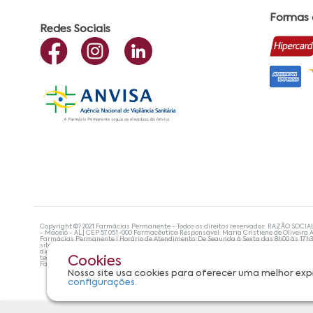
Formas
Redes Sociais
Copyright ©? 2021 Farmácias Permanente - Todos os direitos reservados. RAZÃO SOCIA
- Maceió - AL| CEP:57.051-000 Farmacêutica Responsável: Maria Cristiene de Oliveira A
Farmácias Permanente | Horário de Atendimento: De Segunda à Sexta das 8h00 às 17h
site não devem ser utilizadas para automedicação e, de forma alguma, substituem as
diagnosticar problemas de saúde e prescrever o tratamento adequado. Se os sintoma
tecnologias mais avançadas de proteção de dados, para que você possa realizar suas
Cookies
Farmácias Permanente. Todos os pedidos efetuados estão sujeitos à confirmação da d
Nosso site usa cookies para oferecer uma melhor exp
configurações.