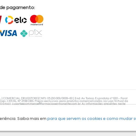
 de pagamento:
L | COMERCIAL DRUGSTORE|CNPJ: 05.230.009/0009-60 | End: Av. Tomas Espindola nº 630 - Farol
lves, CRF/AL Nº 2558 OBS: Preços exclusivos para produtos comercializados na Loja Virtual da
30 Email:
suporteecommerce@farmaciapermanente.com.br
. As informações presentes neste
 orientações de um profissional da área médica. Apenas o médico está capacitado para
s persistirem, um médico deve ser consultado. A Farmácia Permanente trabalha com as
 compras com tranquilidade. A privacidade e a segurança dos clientes são compromissos da
isponibilidade de produto em nosso estoque.
eriência. Saiba mais em
para que servem os cookies e como mudar s