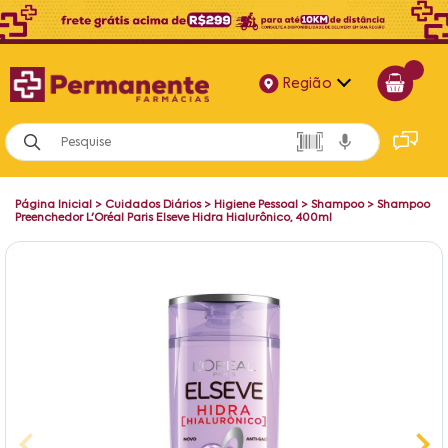
Região
Alagoas
Bahia
Página Inicial
>
Cuidados Diários
>
Higiene Pessoal
>
Shampoo
>
Shampoo
Paraíba
Preenchedor L'Oréal Paris Elseve Hidra Hialurônico, 400ml
Pernambuco