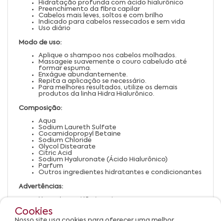
Hidratação profunda com ácido hialurônico
Preenchimento da fibra capilar
Cabelos mais leves, soltos e com brilho
Indicado para cabelos ressecados e sem vida
Uso diário
Modo de uso:
Aplique o shampoo nos cabelos molhados.
Massageie suavemente o couro cabeludo até
formar espuma.
Enxágue abundantemente.
Repita a aplicação se necessário.
Para melhores resultados, utilize os demais
produtos da linha Hidra Hialurônico.
Composição:
Aqua
Sodium Laureth Sulfate
Cocamidopropyl Betaine
Sodium Chloride
Glycol Distearate
Citric Acid
Sodium Hyaluronate (Ácido Hialurônico)
Parfum
Outros ingredientes hidratantes e condicionantes
Advertências:
Uso externo. Não ingerir.
Evite contato com os olhos. Em caso de contato,
Cookies
enxágue imediatamente.
Suspenda o uso em caso de irritação ou alergia.
Nosso site usa cookies para oferecer uma melhor