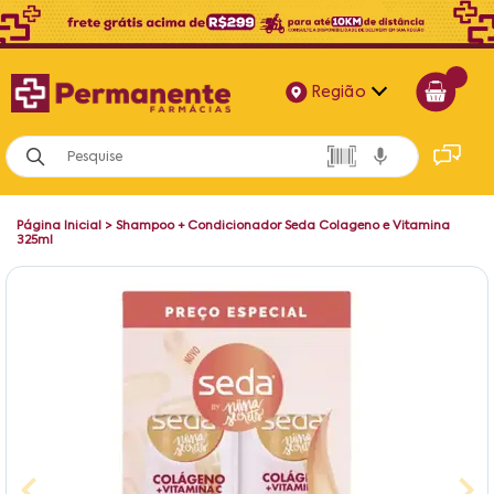
Região
Alagoas
Bahia
Página Inicial
>
Shampoo + Condicionador Seda Colageno e Vitamina
Paraíba
325ml
Pernambuco