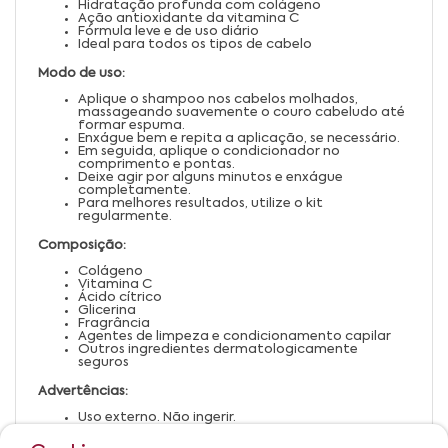
Hidratação profunda com colágeno
Ação antioxidante da vitamina C
Fórmula leve e de uso diário
Ideal para todos os tipos de cabelo
Modo de uso:
Aplique o shampoo nos cabelos molhados,
massageando suavemente o couro cabeludo até
formar espuma.
Enxágue bem e repita a aplicação, se necessário.
Em seguida, aplique o condicionador no
comprimento e pontas.
Deixe agir por alguns minutos e enxágue
completamente.
Para melhores resultados, utilize o kit
regularmente.
Composição:
Colágeno
Vitamina C
Ácido cítrico
Glicerina
Fragrância
Agentes de limpeza e condicionamento capilar
Outros ingredientes dermatologicamente
seguros
Advertências:
Uso externo. Não ingerir.
Evite contato com os olhos. Em caso de contato,
enxágue abundantemente com água.