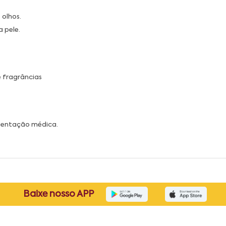
 olhos.
 pele.
e fragrâncias
orientação médica.
Baixe nosso APP