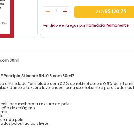
1
R$ 120,75
2 un
Vendido e entregue por
Farmácia Permanente
3 com 30ml
 E Principia Skincare RN-0,3 com 30ml?
o anti-idade formulado com 0,3% de retinol puro e 0,5% de vitamina 
ioxidante e textura leve, é ideal para uso noturno e para todos os tip
 celular e melhora a textura da pele.
ução de colágeno.
rme.
le.
ral da pele.
os pelos radicais livres.