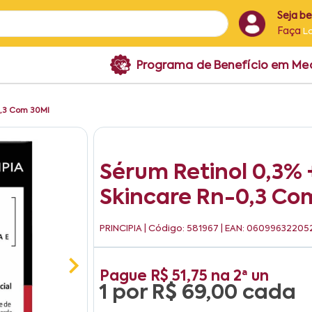
Seja b
Faça
L
Programa de Benefício em M
-0,3 Com 30Ml
Sérum Retinol 0,3% 
Skincare Rn-0,3 Co
PRINCIPIA
| Código: 581967 | EAN: 06099632205
Pague
R$ 51,75
na
2ª un
1 por
R$ 69,00
cada