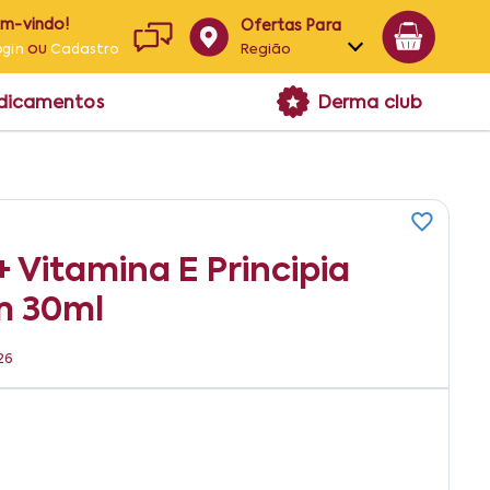
em-vindo!
Ofertas Para
ou
Região
ogin
Cadastro
Alagoas
edicamentos
Derma club
Bahia
Paraíba
Pernambuco
+ Vitamina E Principia
m 30ml
26