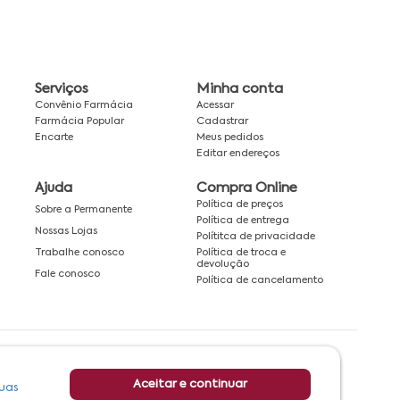
Serviços
Minha conta
Convênio Farmácia
Acessar
Farmácia Popular
Cadastrar
Encarte
Meus pedidos
Editar endereços
Ajuda
Compra Online
Política de preços
Sobre a Permanente
Política de entrega
Nossas Lojas
Polítitca de privacidade
Política de troca e
Trabalhe conosco
devolução
Fale conosco
Política de cancelamento
Rede associada a:
Aceitar e continuar
uas