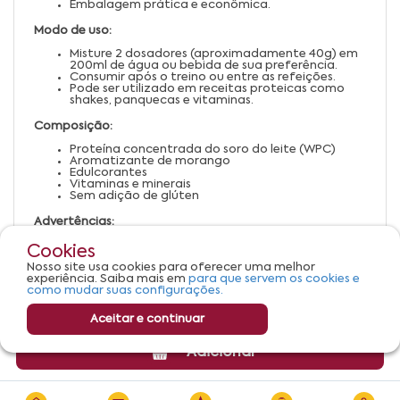
Embalagem prática e econômica.
Modo de uso:
Misture 2 dosadores (aproximadamente 40g) em
200ml de água ou bebida de sua preferência.
Consumir após o treino ou entre as refeições.
Pode ser utilizado em receitas proteicas como
shakes, panquecas e vitaminas.
Composição:
Proteína concentrada do soro do leite (WPC)
Aromatizante de morango
Edulcorantes
Vitaminas e minerais
Sem adição de glúten
Advertências:
Manter fora do alcance de crianças.
Cookies
Armazenar em local fresco, seco e ao abrigo da
Nosso site usa cookies para oferecer uma melhor
luz.
experiência. Saiba mais em
para que servem os cookies e
Pessoas alérgicas a leite devem evitar o consumo.
como mudar suas configurações.
Aceitar e continuar
Adicionar