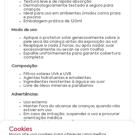
Textura leve e de rápida absorção
Dermatologicamente testado e seguro para
crianças
Ideal para uso em ambientes úmidos como praia
e piscina
Embalagem prática de 120ml
Modo de uso:
Aplique o protetor solar generosamente sobre a
pele seca da criança antes da exposição ao sol
Reaplique a cada 2 horas, ou após nadar, suar
excessivamente ou secar-se com toalha
Espalhe uniformemente para garantir cobertura
completa
Composição:
Filtros solares UVA e UVB
Agentes hidratantes e emolientes
Ingredientes resistentes à água e ao suor
Livre de óleos minerais e parabenos
Advertências:
Uso externo
Manter fora do alcance de crianças quando não
estiver em uso
Em caso de irritação, suspender o uso e procurar
orientação médica
Evitar contato com os olhos; caso ocorra,
enxaguar abundantemente com água
Cookies
Conservar em local fresco e ao abrigo da luz
direta
Nosso site usa cookies para oferecer uma melhor