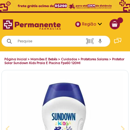
Região
Alagoas
Bahia
Página Inicial
>
Mamães E Bebês
>
Cuidados
>
Protetores Solares
>
Protetor
Paraíba
Solar Sundown Kids Praia E Piscina Fps60 120Ml
Pernambuco