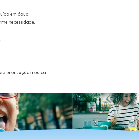
luído em água.
orme necessidade.
)
ure orientação médica.