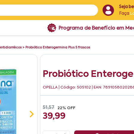
Seja b
Faça
L
Programa de Benefício em M
Antidiarréicos
>
Probiótico Enterogermina Plus 5 frascos
Probiótico Enteroge
OPELLA
| Código: 505102 | EAN: 789105802028
51,57
22% OFF
39,99