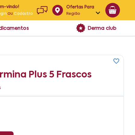
em-vindo!
Ofertas Para
ou
Região
ogin
Cadastro
Alagoas
edicamentos
Derma club
Bahia
Paraíba
Pernambuco
rmina Plus 5 Frascos
6