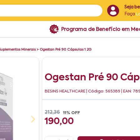
Seja b
Faça
L
Programa de Benefício em M
Suplementos Minerais
>
Ogestan Pré 90 Cápsulas 1 2G
Ogestan Pré 90 Cáps
BESINS HEALTHCARE
| Código: 565389 | EAN: 7
212,36
11% OFF
190,00