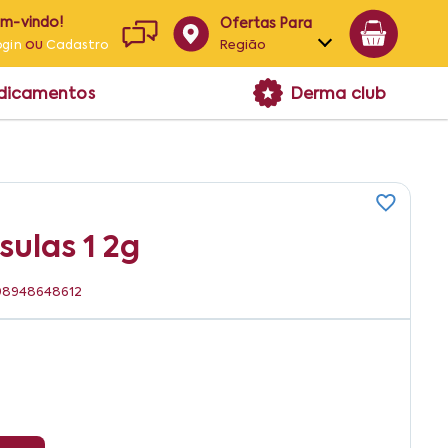
em-vindo!
Ofertas Para
ou
Região
ogin
Cadastro
Alagoas
edicamentos
Derma club
Bahia
Paraíba
Pernambuco
ulas 1 2g
898948648612