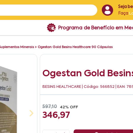
Seja b
Faça
L
Programa de Benefício em M
Suplementos Minerais
>
Ogestan Gold Besins Healthcare 90 Cápsulas
Ogestan Gold Besin
BESINS HEALTHCARE
| Código: 566852 | EAN: 
597,10
42% OFF
346,97