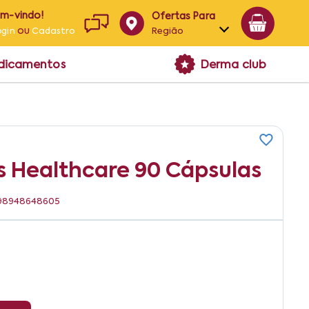
em-vindo!
Ofertas Para
ou
Região
ogin
Cadastro
Alagoas
edicamentos
Derma club
Bahia
Paraíba
Pernambuco
s Healthcare 90 Cápsulas
7898948648605