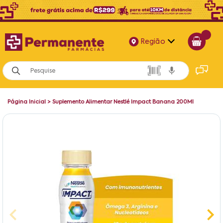
Região
Alagoas
Bahia
Página Inicial
>
Suplemento Alimentar Nestlé Impact Banana 200Ml
Paraíba
Pernambuco