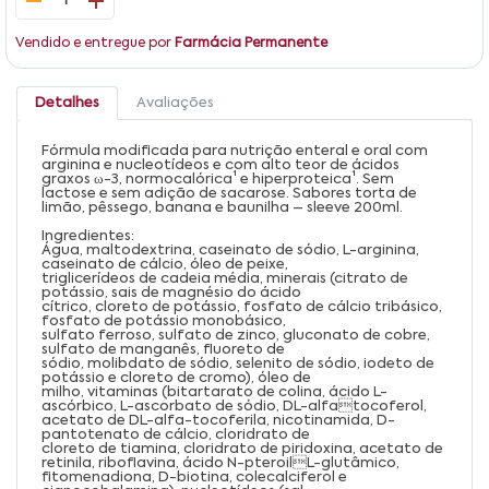
1
Vendido e entregue por
Farmácia Permanente
Detalhes
Avaliações
Fórmula modificada para nutrição enteral e oral com
arginina e nucleotídeos e com alto teor de ácidos
graxos ω-3, normocalórica¹ e hiperproteica¹. Sem
lactose e sem adição de sacarose. Sabores torta de
limão, pêssego, banana e baunilha – sleeve 200ml.
Ingredientes:
Água, maltodextrina, caseinato de sódio, L-arginina,
caseinato de cálcio, óleo de peixe,
triglicerídeos de cadeia média, minerais (citrato de
potássio, sais de magnésio do ácido
cítrico, cloreto de potássio, fosfato de cálcio tribásico,
fosfato de potássio monobásico,
sulfato ferroso, sulfato de zinco, gluconato de cobre,
sulfato de manganês, fluoreto de
sódio, molibdato de sódio, selenito de sódio, iodeto de
potássio e cloreto de cromo), óleo de
milho, vitaminas (bitartarato de colina, ácido L-
ascórbico, L-ascorbato de sódio, DL-alfatocoferol,
acetato de DL-alfa-tocoferila, nicotinamida, D-
pantotenato de cálcio, cloridrato de
cloreto de tiamina, cloridrato de piridoxina, acetato de
retinila, riboflavina, ácido N-pteroilL-glutâmico,
fitomenadiona, D-biotina, colecalciferol e