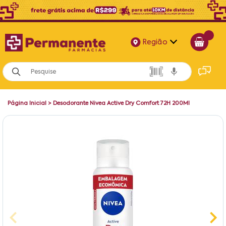
Região
Alagoas
Bahia
Página Inicial
>
Desodorante Nivea Active Dry Comfort 72H 200Ml
Paraíba
Pernambuco