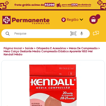
Região
Alagoas
Bahia
Página Inicial
>
Saúde
>
Ortopedia E Acessórios
>
Meias De Compressão
>
Paraíba
Meia Calça Gestante Media Compressão Elástico Aparente 1653 Mel
Kendall Médio
Pernambuco