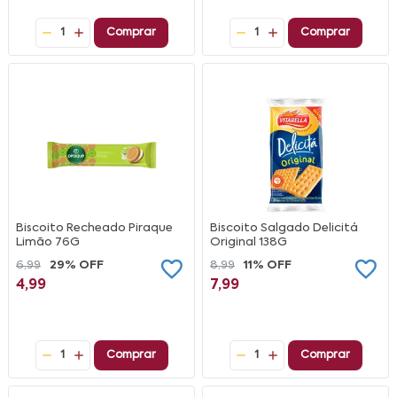
1
Comprar
1
Comprar
Biscoito Recheado Piraque
Biscoito Salgado Delicitá
Limão 76G
Original 138G
6,99
29% OFF
8,99
11% OFF
4,99
7,99
1
Comprar
1
Comprar