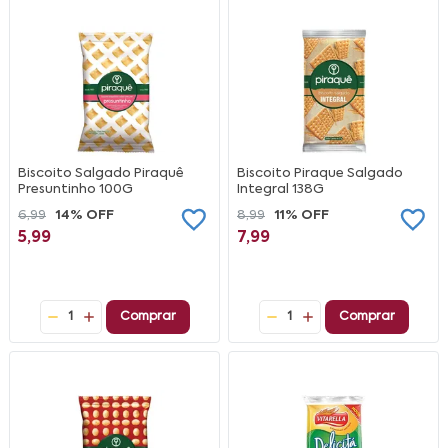
Biscoito Salgado Piraquê
Biscoito Piraque Salgado
Presuntinho 100G
Integral 138G
6,99
14% OFF
8,99
11% OFF
5,99
7,99
1
Comprar
1
Comprar