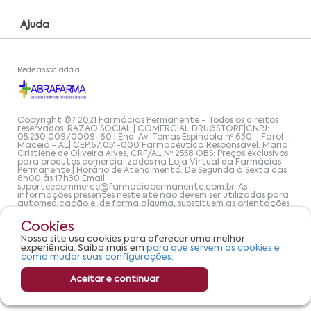
Ajuda
Rede associada a:
Copyright ©? 2021 Farmácias Permanente - Todos os direitos
reservados. RAZÃO SOCIAL | COMERCIAL DRUGSTORE|CNPJ:
05.230.009/0009-60 | End: Av. Tomas Espindola nº 630 - Farol -
Maceió - AL| CEP:57.051-000 Farmacêutica Responsável: Maria
Cristiene de Oliveira Alves, CRF/AL Nº 2558 OBS: Preços exclusivos
para produtos comercializados na Loja Virtual da Farmácias
Permanente | Horário de Atendimento: De Segunda à Sexta das
8h00 às 17h30 Email:
suporteecommerce@farmaciapermanente.com.br
. As
informações presentes neste site não devem ser utilizadas para
automedicação e, de forma alguma, substituem as orientações
de um profissional da área médica. Apenas o médico está
capacitado para diagnosticar problemas de saúde e prescrever
Cookies
o tratamento adequado. Se os sintomas persistirem, um médico
deve ser consultado. A Farmácia Permanente trabalha com as
Nosso site usa cookies para oferecer uma melhor
tecnologias mais avançadas de proteção de dados, para que
experiência. Saiba mais em
para que servem os cookies e
você possa realizar suas compras com tranquilidade. A
como mudar suas configurações.
privacidade e a segurança dos clientes são compromissos da
Farmácias Permanente. Todos os pedidos efetuados estão
sujeitos à confirmação da disponibilidade de produto em nosso
Aceitar e continuar
estoque.