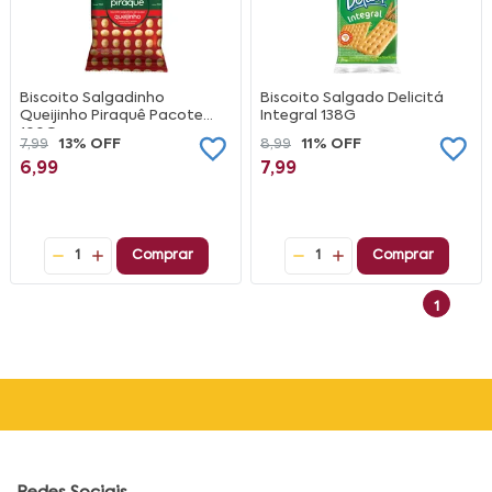
Biscoito Salgadinho
Biscoito Salgado Delicitá
Queijinho Piraquê Pacote
Integral 138G
100G
7,99
13% OFF
8,99
11% OFF
6,99
7,99
1
Comprar
1
Comprar
1