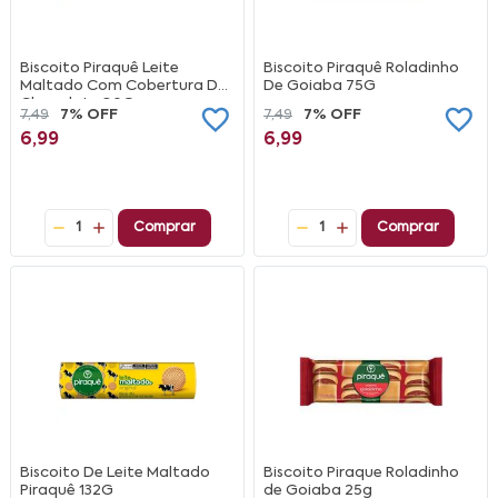
Biscoito Piraquê Leite
Biscoito Piraquê Roladinho
Maltado Com Cobertura De
De Goiaba 75G
Chocolate 80G
7,49
7% OFF
7,49
7% OFF
6,99
6,99
1
Comprar
1
Comprar
Biscoito De Leite Maltado
Biscoito Piraque Roladinho
Piraquê 132G
de Goiaba 25g