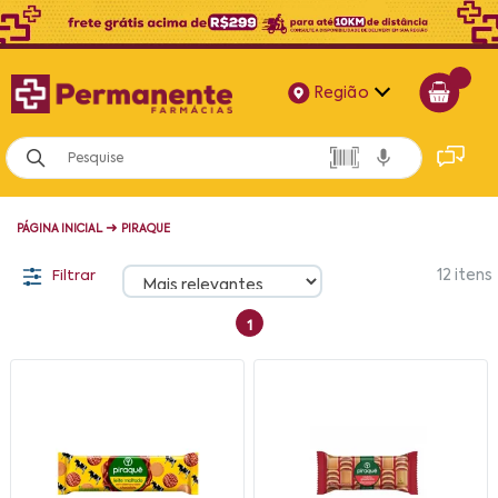
Região
Alagoas
Bahia
➜
PÁGINA INICIAL
PIRAQUE
Paraíba
Filtrar
12
itens
Pernambuco
1