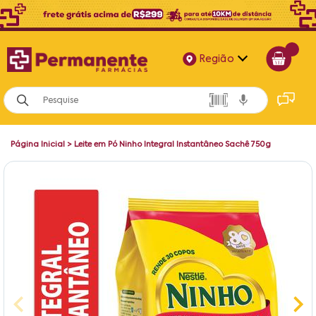
Região
Alagoas
Bahia
Página Inicial
>
Leite em Pó Ninho Integral Instantâneo Sachê 750g
Paraíba
Pernambuco