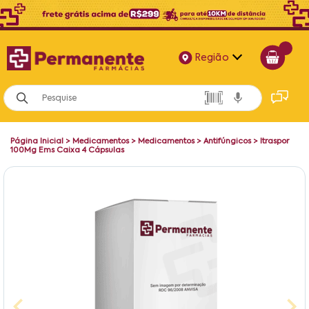
Região
Alagoas
Bahia
Página Inicial
>
Medicamentos
>
Medicamentos
>
Antifúngicos
>
Itraspor
Paraíba
100Mg Ems Caixa 4 Cápsulas
Pernambuco