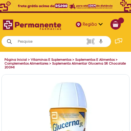
Região
Alagoas
Bahia
Página Inicial
>
Vitaminas E Suplementos
>
Suplementos E Alimentos
>
Paraíba
Complementos Alimentares
>
Suplemento Alimentar Glucerna SR Chocolate
200Ml
Pernambuco